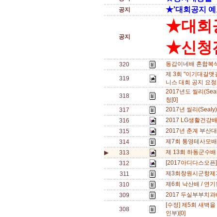
★'대회공지 예
공지
★대회
공지
★신청전
동갑이네배 혼합복식 
320
제 3회 "이기대갈맷
319
니스 대회 공지 요청
2017년도 씰리(Se
318
청[0]
2017년 씰리(Seal
317
2017 LG생활건강배 
316
2017년 춘계 부산대
315
제7회 통영테사모배
314
제 13회 하동군수배
▶
313
[2017아디다스오픈]
312
제3회창원시군항제
311
제6회 낙산배 / 연기
310
2017 두실부부치과
309
[수정] 제5회 새벽
308
인부)[0]