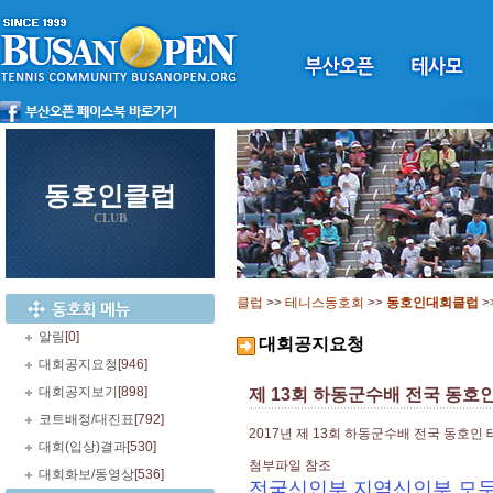
동호인클럽
CLUB
클럽
>>
테니스동호회
>>
동호인대회클럽
>
알림
[0]
대회공지요청
대회공지요청
[946]
대회공지보기
[898]
제 13회 하동군수배 전국 동호
코트배정/대진표
[792]
2017년 제 13회 하동군수배 전국 동호인
대회(입상)결과
[530]
첨부파일 참조
대회화보/동영상
[536]
전국신인부,지역신인부 모두