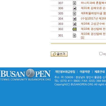
하나치과배 혼합복식
307
제31회 김해오픈 순
306
제8회물레방아골 
305
(수정)2017년 제
304
제16회 고성군수배 
303
제10회 경산탑배 
302
제10회 경산탑배 전국
301
[1]