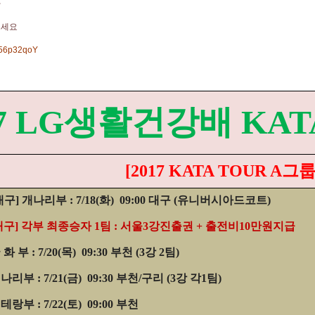
다
주세요
o/56p32qoY
17 LG생활건강배 KAT
[2017 KATA TOUR A그룹
[대구] 개나리부 : 7/18(화)
09:00 대구 (유니버시아드코트)
대구] 각부 최종승자 1팀 : 서울3강진출권 + 출전비10만원지급
 화 부 : 7/20(목)
09:30 부천 (3강 2팀)
개나리부 : 7/21(금)
09:30 부천/구리 (3강 각1팀)
베테랑부 : 7/22(토)
09:00 부천