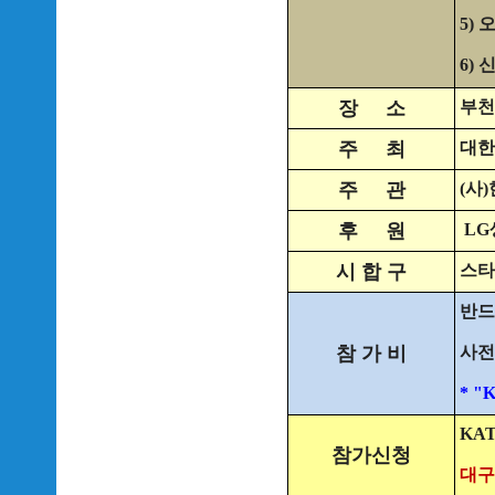
5) 오
6) 
장
소
부천
주
최
대한
주
관
(사)
후
원
LG
시 합 구
스타
반
참 가 비
사전
* 
KAT
참가신청
대구