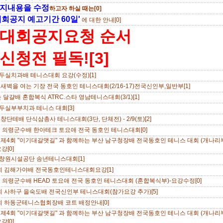
지내용을 수정
하고자 하실 때는[0]
대회공지 예고기간 60일'
에 대한 안내[0]
대회공지요청 순서
신청전 필독![3]
9 두실치과배 테니스대회 요강(수정)[1]
 새벽을 여는 기장 전국 동호인 테니스대회(2/16-17)전국신인부,일반부[1]
 달걀배 혼합복식 ATRC.스타 영남테니스대회(3/1)[1]
9 두실부부치과 테니스 대회[3]
 창단테배 단식삼총사 테니스대회(3단, 단체전) - 2/9(토)[2]
회 의령군수배 한아테크 토요애 전국 동호인 테니스대회[0]
 제4회 "이기대갈맷길" 과 함께하는 부산 남구청장배 전국동호인 테니스 대회 (개나리
강[0]
8 창원시설공단 송년테니스대회[1]
회 김해가야배 전국동호인테니스대회요강[1]
회 의령군수배 HEAD 토요애 전국 동호인 테니스대회 (혼합복식부)-요강수정[0]
회 사하구 을숙도배 전국신인부 테니스대회(참가요강 추가)[5]
회 하동군테니스협회장배 코트 배정안내[0]
 제4회 "이기대갈맷길" 과 함께하는 부산 남구청장배 전국동호인 테니스 대회 (개나리
강[0]