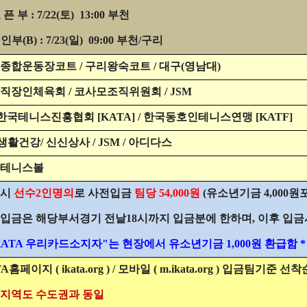
 픈 부 : 7/22(토)
13:00 부천
신인부(B) : 7/23(일)
09:00 부천/구리
종합운동장코트 / 구리왕숙코트 / 대구(영남대)
직장인체육회 / 코사모조직위원회 / JSM
한국테니스진흥협회 [KATA] / 한국동호인테니스연맹 [KATF]
생활건강/ 신신상사 / JSM / 아디다스
테니스볼
드시
선수2인명의
로 사전입금
팀당 54,000원
(유소년기금 4,000원
입금은 해당부서경기 전날18시까지 입금분에 한하며, 이후 입금시 
"KATA 우리카드소지자"는 현장에서 유소년기금 1,000원 환급함 *
A홈페이지 ( ikata.org ) / 모바일 ( m.ikata.org ) 입금팀기준 
지역도 수도권과 동일