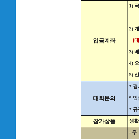
1) 
2) 
입금계좌
[
3) 
4) 
5) 
* 경
대회문의
* 입
* 규
참가상품
생활
- 우