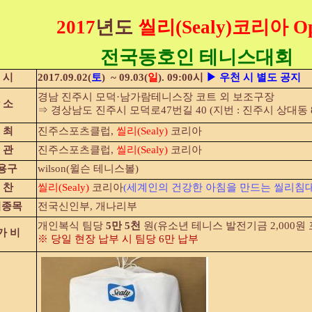
2017
년도
씰리(Sealy)
코리아 Op
전국동호인 테니스대회
 시
2017.09.02(
토
) ~ 09.03(
일
). 09:00시
▶ 우천 시 별도 공지
경남 진주시 모덕·남가람테니스장 코트 외 보조구장
 소
⇒ 경상남도 진주시 모덕로47번길 40 (지번 : 진주시 상대동 8
 최
진주스포츠클럽,
씰리(Sealy)
코리아
 관
진주스포츠클럽,
씰리(Sealy)
코리아
용구
wilson(윌슨 테니스볼)
 찬
씰리(Sealy)
코리아
(세계인의 건강한 아침을 만드는 씰리침대
기종목
전국신인부, 개나리부
개인복식 팀당
5만 5천
원(유소년 테니스 발전기금 2,000원 
가 비
※ 당일 현장 납부 시 팀당 6만 납부