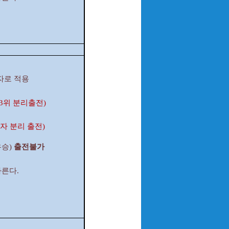
승자로 적용
(3위 분리출전)
자 분리 출전)
우승)
출전불가
따른다.