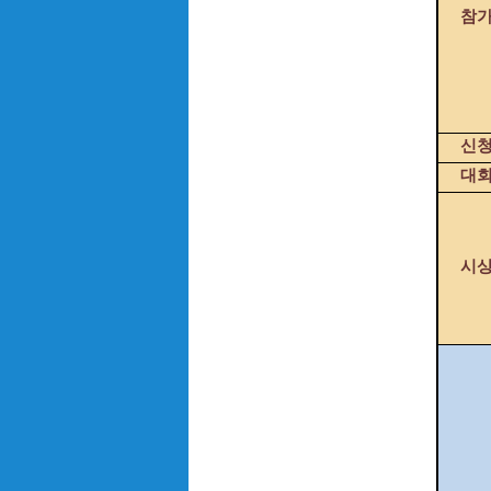
참
신
대
시