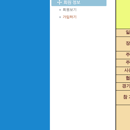
회원보기
가입하기
일
장
주
주
사
협
경
참 