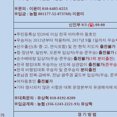
※문의 : 이윤미 010-6485-6553
※입금 : 농협 801177-52-073768) 이윤미
신인부 9/3 (
일
) 09:00
●주민등록상 만20세 이상 전국 아마추어 동호인
●우승자는 2012년부터 적용하며, 2017년 9월 1일까지 우
●선수출신(초·중·고, 연식포함) 및 전·현직 지도자
출전불가
●청·장년부, 일반부, 오픈부 입상자(우승·준우승)
출전불가
●순수베테랑 입상자(우승·준우승)
출전불가
(3위 분리출전)
●전국 랭킹대회 우승자는 년도에 상관없이
출전불가
(준우승
●전국 비랭킹대회 우승자 및 준우승자
분리출전
●호남권 전북-금배부, 전남·광주권 골드부 입상자(우승, 준
●여자동호인
출전불가
●기타 명시되지 않은 사항은 대회 운영본부의 유권해석에 
※대회문의 : 유상혁 010-8192-8209
※입금계좌 : 농협 (356-1243-2221-93) 유상혁
경 기 방 법
참가