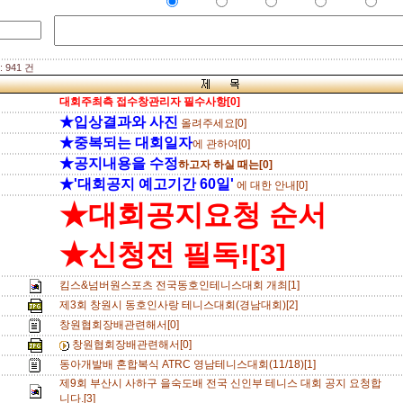
 941 건
대회주최측 접수창관리자 필수사항[0]
★입상결과와 사진
올려주세요[0]
★중복되는 대회일자
에 관하여[0]
★공지내용을 수정
하고자 하실 때는[0]
★'대회공지 예고기간 60일'
에 대한 안내[0]
★대회공지요청 순서
★신청전 필독![3]
킴스&넘버원스포츠 전국동호인테니스대회 개최[1]
제3회 창원시 동호인사랑 테니스대회(경남대회)[2]
창원협회장배관련해서[0]
창원협회장배관련해서[0]
동아개발배 혼합복식 ATRC 영남테니스대회(11/18)[1]
제9회 부산시 사하구 을숙도배 전국 신인부 테니스 대회 공지 요청합
니다.[3]