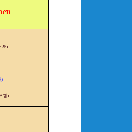
en
25)
)
포함)