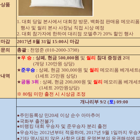
가상품
1. 대회 당일 본사에서 대회장 방문, 백화점 판매용 메모리
행사 및 씰리 본사 사장님 직접 시상 예정
2. 대회 참가자에 한하여 대리점 모델추가 20% 할인 행사
청마감
2017년 8월 31일 15:00시 마감
회문의
총괄
: 천영준 (010-2000-3798)
★
우 승
: 상폐, 현금 500,000원
및
씰리
침대 증정권 2
매
(개당 120만원 상당)
★
준우승
:
상폐, 현금 300,000원 및
씰리
메모리폼 베개세트(2
(1세트 25만원 상당)
상내역
★
공동 3위
:
상폐, 현금 200,000원 및
씰리
메모리폼 베개세트(
(1세트 20만원상당)
※ 80팀 미만 출전 시 시상금 조정
개나리부 9/2 (
토
) 09:00
●주민등록상 만20세 이상 순수 아마추어
●국화부 출전불가
●비랭킹 대회 우승자 및 준우승자 분리 출전
●우승자는 2012년부터 적용하며, 2017년 9월 1일까지 우
●기타 명시되지 않은 사항은 대회 운영본부의 유권해석에 