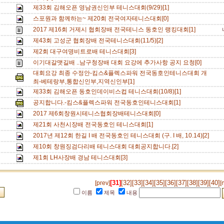
제33회 김해오픈 영남권신인부 테니스대회(9/29)[1]
스포원과 함께하는~ 제20회 전국여자테니스대회[0]
2017 제16회 거제시 협회장배 전국테니스 동호인 랭킹대회[1]
제43회 고성군 협회장배 전국테니스대회(11/5)[2]
제2회 대구여명비트로배 테니스대회[3]
이기대갈맷길배 ..남구청장배 대회 요강에 추가사항 공지 요청[0]
대회요강 최종 수정안-킴스&플렉스파워 전국동호인테니스대회 개
최-베테랑부,통합신인부,지역신인부[1]
제33회 김해오픈 동호인데이비스컵 테니스대회(10/8)[1]
공지합니다.-킴스&플렉스파워 전국동호인테니스대회[1]
2017 제6회창원시테니스협회장배테니스대회[0]
제21회 사천시장배 전국동호인 테니스대회[1]
2017년 제12회 한길 I 배 전국동호인 테니스대회 (구. I 배, 10.14)[2]
제10회 창원징검다리배 테니스대회 대회공지합니다.[2]
제1회 LH사장배 경남 테니스대회[3]
[31]
[32]
[33]
[34]
[35]
[36]
[37]
[38]
[39]
[40]
[prev]
[
이름
제목
내용