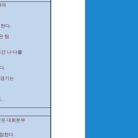
용하며
정한다.
은 팀
팀간 나·다를
다.
째 경기는
,
항은 대회본부
참한다.