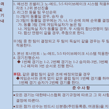
1. 예선전 조별리그 노-에드, 5:5 타이브레이크 시스템 적
자격
각조 1.2위 본선진출
및
2. 리그전 동율 팀 우선순위
경기
1) 2팀이 동률일 경우, 승자 승
2) 3팀이 동률일 경우에는 가, 나, 다 순에 의해 순위를 결
안내
가. 동률 3팀 간에 게임득실차가 높은 팀
나. 게임득실 차가 동률일 경우, 두 사람의 합산연령이 많
다. 합산 연령이 같을 경우, 추첨으로 한다.
※3팀 중 한 팀이 결정되고 두 팀이 득실이 같을 경우는 두 
적용한다.
3. 본선 토너먼트 : 노-애드, 5:5 타이브레이크 시스템 적용한
4. 경기진행순서:
◆ 1번째 경기는 1-2, 2번째 경기는 1-2 승자와-3번, 3번
1-2 패자와 3번
순서로 진행 한다.
※단,
같은 클럽 팀이 같은 조에 배정되었을 경우
◆게임순서와 관계 없이
같은 클럽 팀이
1번째 경기를 하며
1번째 경기 승자가 2번째 경기를 한다.
준 수 사 항
●모든 경기는 대한테니스협회 경기규정에 따르고 그 외 사
결정에 따른다.
●모든 참가 선수는 반드시 신분증(주민등록증, 여권등)을 지