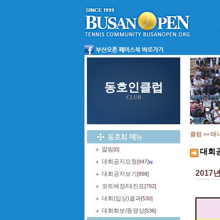
동호인클럽
CLUB
클럽
테
>>
알림
[0]
대회
대회공지요청
[947]
2017
대회공지보기
[898]
코트배정/대진표
[792]
대회(입상)결과
[530]
대회화보/동영상
[536]