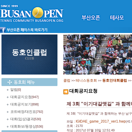
동호인클럽
CLUB
클럽
테니스동호회
동호인대회클럽
>>
>>
>
알림
[0]
대회공지요청
대회공지요청
[947]
제 3회 "이기대갈맷길" 과 함
대회공지보기
[898]
코트배정/대진표
[792]
제 3회 "이기대갈맷길" 과 함께하는 부산 남
대회(입상)결과
[530]
IGIDAE_game_2017_ver1.hwp
파일 :
(41 
조회 : 2170
대회화보/동영상
[536]
작성 : 2017년 07월 10일 12:51:49