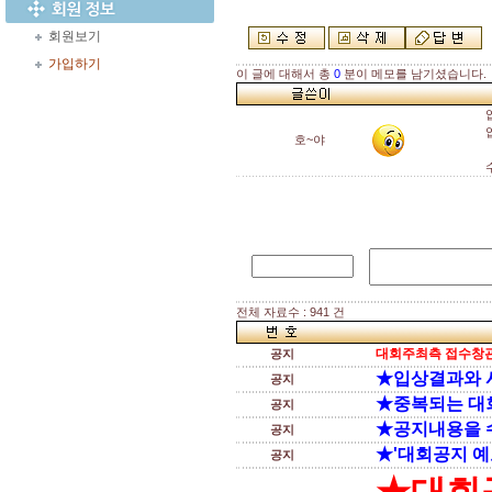
회원보기
가입하기
이 글에 대해서 총
0
분이 메모를 남기셨습니다.
입
호~야
전체 자료수 : 941 건
대회주최측 접수창관
공지
★입상결과와 
공지
★중복되는 대
공지
★공지내용을 
공지
★'대회공지 예
공지