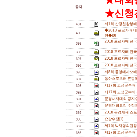
★대회
공지
★신청전
제1회 산청천왕봉배
401
◆2018 포르자배 테
400
탄◆[0]
2018 포르자배 전국
399
2018 포르자배 전
398
2018 포르자배 전국
397
2018 포르자배 전국
396
제8회 통영테사모배 
395
동아스포츠배 혼합복식
394
제17회 고성군수배 
393
제17회 고성군수배
392
문경새재대회 공지수
391
문경대회요강 수정요
390
2018 문경새재 스
389
요강수정[1]
388
제1회 박재영의원장배
387
제17회 고성군수배
386