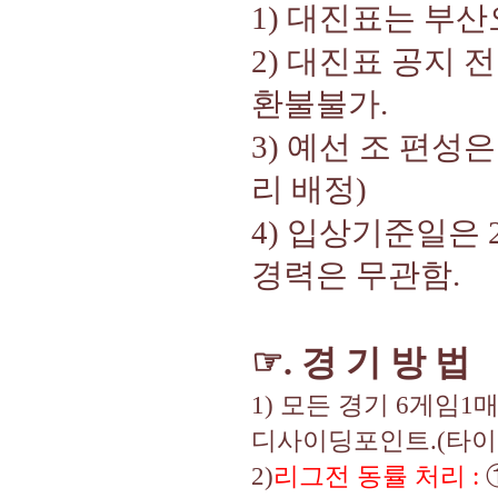
1)
대진표는 부산
2)
대진표 공지 전
환불불가
.
3)
예선 조 편성은
리 배정
)
4)
입상기준일은
경력은 무관함
.
☞
.
경 기 방 법
1)
모든 경기
6
게임
1
디사이딩포인트
.(
타이
2)
리그전 동률 처리
: