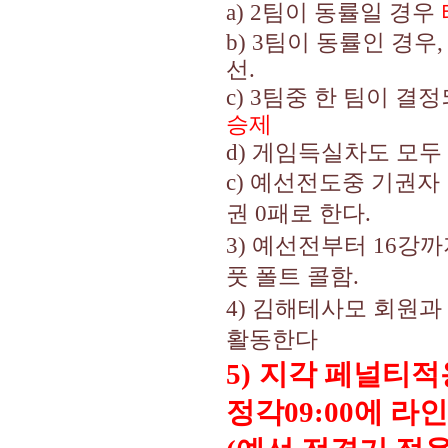
a) 2
팀이 동률일 경우
b) 3
팀이 동률인 경우
선
.
c) 3
팀중 한 팀이 결정
승제
d)
게임득실차도 모두
c)
예선전도중 기권자 
권
0
패로 한다
.
3)
예선전부터
16
강까
풋 폴트 콜함
.
4)
김해테사모 회원과 
활동한다
5)
지각 페널티적
정각
09:00
에 라