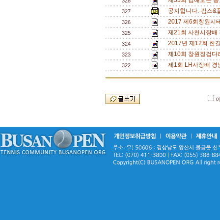
제33회 김해오픈 동
328
공지합니다.-킴스&
327
2017 제6회창원
326
제21회 사천시장배
325
2017년 제12회 한길 
324
제10회 창원징검다
323
제1회 LH사장배 경
322