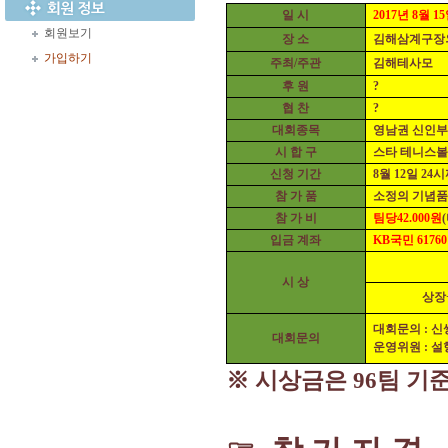
일 시
2017
년
8
월
15
회원보기
장 소
김해삼계구장
가입하기
주최
/
주관
김해테사모
후 원
?
협 찬
?
대회종목
영남권 신인부
시 합 구
스타 테니스볼
신청 기간
8
월
12
일
24
시
참 가 품
소정의 기념
참 가 비
팀당
42.000
원
(
입금 계좌
KB
국민
61760
시 상
상장
대회문의
:
신
대회문의
운영위원
:
설
※
시상금은
96
팀 기