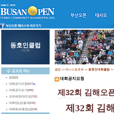
동호인클럽
CLUB
클럽
테니스동호회
동호인대회클럽
>>
>>
>
알림
[0]
대회공지요청
대회공지요청
[947]
제32회 김해오픈
대회공지보기
[898]
코트배정/대진표
[792]
대회(입상)결과
[530]
제
32
회 김
대회화보/동영상
[536]