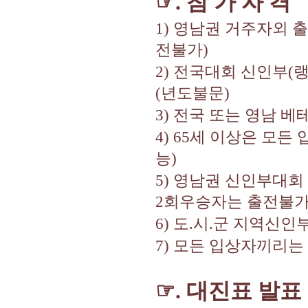
☞
.
참 가 자 격
1)
영남권 거주자외 
전불가
)
2)
전국대회 신인부
(
(
년도불문
)
3)
전국 또는 영남 
4) 65
세 이상은 모든
능
)
5)
영남권 신인부대회
2
회우승자는 출전불
6)
도
.
시
.
군 지역신인
7)
모든 입상자끼리는
☞
.
대진표 발표