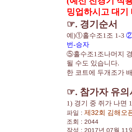
(
예선 전경기 적
밍업하시고 대기
☞
.
경기순서
예
)
①
홀수조
1
조
1-3
번
-
승자
⑤
홀수조
1
조나머지 
될 수도 있습니다
.
한 코트에 두개조가 
☞
.
참가자 유의
1)
경기 중 쥐가 나면
제32회 김해오픈
파일 :
조회 : 2044
작성 : 2017년 07월 11일