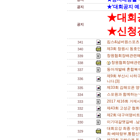
★'대회공지 예
공지
★대회
공지
★신청전
킴스&넘버원스포츠 
341
제3회 창원시 동호
340
창원협회장배관련해
339
창원협회장배관련
338
동아개발배 혼합복식 A
337
제9회 부산시 사하
336
니다.[3]
제33회 김해오픈 영
335
스포원과 함께하는~
334
2017 제16회 거
333
제43회 고성군 협회
332
제2회 대구여명비트
331
이기대갈맷길배 ..남
330
대회요강 최종 수정
329
최-베테랑부,통합신