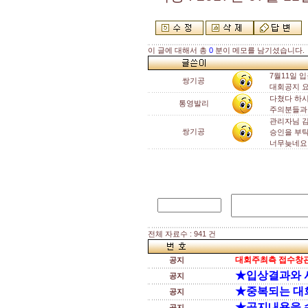
이 글에 대해서 총
0
분이 메모를 남기셨습니다.
7월11일 
쌍기공
대회공지 
다쳤다 하시
통영발리
주의분들과
관리자님 
쌍기공
승인을 부탁
너무늦네요
전체 자료수 : 941 건
대회주최측 접수창관
공지
★입상결과와 
공지
★중복되는 대
공지
★공지내용을 
공지