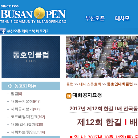
동호인클럽
CLUB
클럽
테니스동호회
동호인대회클럽
>>
>>
>
알림
[0]
대회공지요청
대회공지요청
[947]
2017년 제12회 한길 I 배 전국동호
대회공지보기
[898]
코트배정/대진표
[792]
I
제
12
회 한길
배
대회(입상)결과
[530]
대회화보/동영상
[536]
■ 일 시
: 2017
년
10
월
14
일
(
토
)