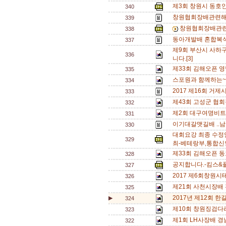
제3회 창원시 동호
340
창원협회장배관련해
339
창원협회장배관련
338
동아개발배 혼합복식 A
337
제9회 부산시 사하
336
니다.[3]
제33회 김해오픈 영
335
스포원과 함께하는~
334
2017 제16회 거
333
제43회 고성군 협회
332
제2회 대구여명비트
331
이기대갈맷길배 ..남
330
대회요강 최종 수정
329
최-베테랑부,통합신
제33회 김해오픈 동
328
공지합니다.-킴스&
327
2017 제6회창원
326
제21회 사천시장배
325
2017년 제12회 한길 
▶
324
제10회 창원징검다
323
제1회 LH사장배 경
322