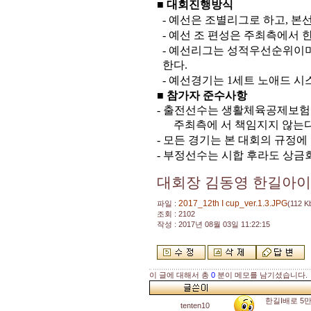
■ 대회진행방식
-
예선은 조별리그로 하고
,
본선
-
예선 조 편성은 주최측에서 
-
예선리그는 성적우선순위이
한다
.
-
예선경기는
1
세트 노애드 시
■ 참가자 준수사항
-
출전선수는 생활체육공제보험
주최측에 서 책임지지 않는
-
모든 경기는 본 대회의 규정에
-
부정선수는 시합 후라도 상금
대회장 김동영 한길아
2017_12th I cup_ver.1.3.JPG
파일 :
(112 K
조회 : 2102
작성 : 2017년 08월 03일 11:22:15
이 글에 대해서 총
0
분이 메모를 남기셨습니다.
한길I배로 5
tenten10