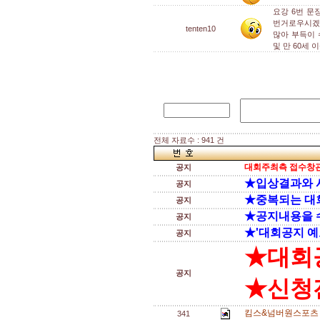
요강 6번 문장
번거로우시겠
tenten10
많아 부득이 
및 만 60세 
전체 자료수 : 941 건
대회주최측 접수창관
공지
★입상결과와 
공지
★중복되는 대
공지
★공지내용을 
공지
★'대회공지 예
공지
★대회
공지
★신청전
킴스&넘버원스포츠 
341