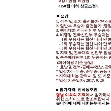
-8
강
:
현금
10
만원
<150
팀 이하 상금조정
>
■ 요강
1.
선수 및 코치 출전불가
(
연식
2.
일반부 우승자 출전불가
(
랭
3.
랭킹대회 전국신인부 우승자
4.
비랭킹 전국신인부 우승자는
- 1
회 우승자는 합산 나이 만
9
- 2
회 우승자는 합산 나이 만
9
- 3
회 우승자는 합산 나이 만
1
5.
지역 및 전국대회 신인부 입
6.
순수베테랑부 1회 우승자는 만
(
페어적용 기준 동일
)
7.
호남권 전북
-
금배부
/
전남
,
광
*
입상자는 우승
,
준우승
,
공동
3
*
지역대회는 광역시 및 도 기준
*
입상 기준일자
: 2017. 9. 20
■ 참가자격
:
전국동호인
영남 이외의 지역
에서
참가하시
위한 조치이므로 협조바랍니다
불이익에 대해 대회본부에서는 