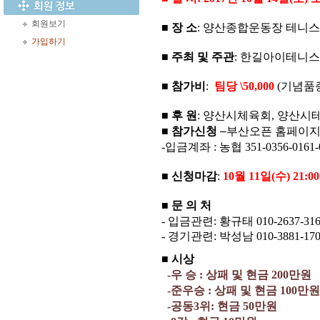
회원보기
■ 장 소
:
양산종합운동장 테니
가입하기
■ 주최 및 주관
:
한길아이테니스
■ 참가비
:
팀당
\50,000
(
기념품
■ 후 원
:
양산시체육회
,
양산시
■ 참가신청
–
부산오픈 홈페이
-
입금계좌
:
농협
351-0356-0161
■ 신청마감
:
10
월
11
일
(
수
) 21:00
■ 문 의 처
-
입금관련
:
황규태
010-2637-31
-
경기관련
:
박성남
010-3881-170
■ 시상
-
우 승
:
상패 및 현금
200
만원
-
준우승
:
상패 및 현금
100
만원
-
공동
3
위
:
현금
50
만원