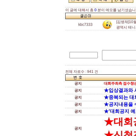
이 글에 대해서 총
0
분이 메모를 남기셨습니
[김병채]10
kbc7333
광역시 테니
전체 자료수 : 941 건
공지
대회주최측 접수창관
★입상결과와 
공지
★중복되는 대
공지
★공지내용을 
공지
★'대회공지 예
공지
★대회
공지
★신청전