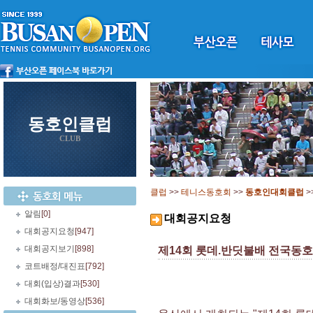
동호인클럽
CLUB
클럽
>>
테니스동호회
>>
동호인대회클럽
>
알림
[0]
대회공지요청
대회공지요청
[947]
대회공지보기
[898]
제14회 롯데.반딧불배 전국동
코트배정/대진표
[792]
대회(입상)결과
[530]
대회화보/동영상
[536]