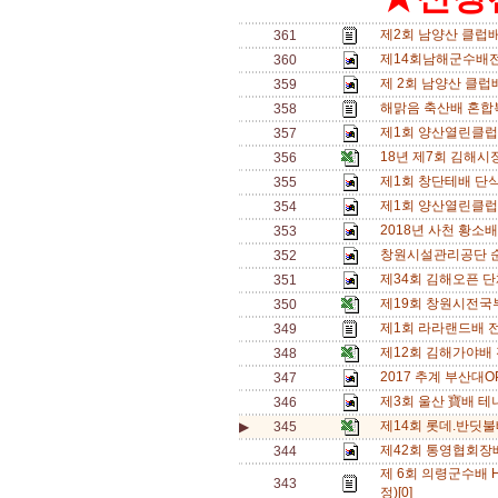
제2회 남양산 클럽
361
제14회남해군수배전
360
제 2회 남양산 클럽배
359
해맑음 축산배 혼합복
358
제1회 양산열린클럽
357
18년 제7회 김해
356
제1회 창단테배 단식삼
355
제1회 양산열린클럽
354
2018년 사천 황소
353
창원시설관리공단 
352
제34회 김해오픈 단
351
제19회 창원시전국
350
제1회 라라랜드배 
349
제12회 김해가야배
348
2017 추계 부산대O
347
제3회 울산 寶배 테
346
제14회 롯데.반딧불
▶
345
제42회 통영협회장
344
제 6회 의령군수배 
343
정)[0]