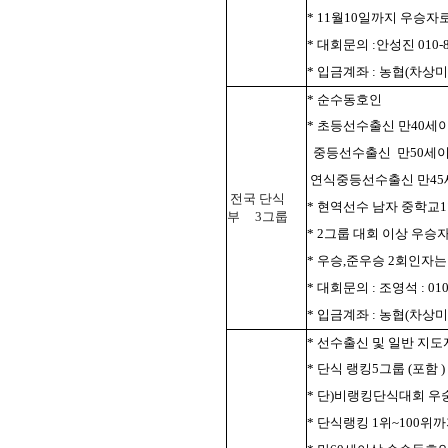
* 11월10일까지 우승자
* 대회문의 :안성진 010-8
* 입금계좌 : 농협(차상미 개
* 순수동호인
* 초등선수출신 만40세
중등선수출신
만50세
연식중등선수출신 만45세
전국 단식
* 현역선수 남자 중학
부
3그룹
* 2그룹 대회 이상 우승
* 우승,준우승 2회인자
* 대회문의 : 조영석 : 010-
* 입금계좌 : 농협(차상미 단
* 선수출신 및 일반 지
* 단식 랭킹5그룹 (포함
* 단)비랭킹단식대회 
* 단식랭킹 1위~100위