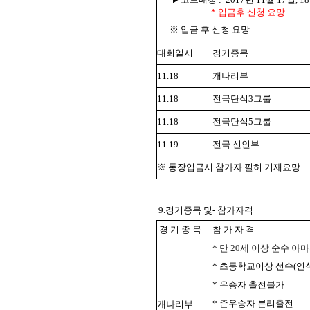
* 입금후 신청 요망
※ 입금 후 신청 요망
대회일시
경기종목
11.18
개나리부
11.18
전국단식3그룹
11.18
전국단식5그룹
11.19
전국 신인부
※ 통장입금시 참가자 필히 기재요망
9.경기종목 및- 참가자격
경 기 종 목
참 가 자 격
* 만 20세 이상 순수 
* 초등학교이상 선수(연
* 우승자 출전불가
* 준우승자 분리출전
개나리부