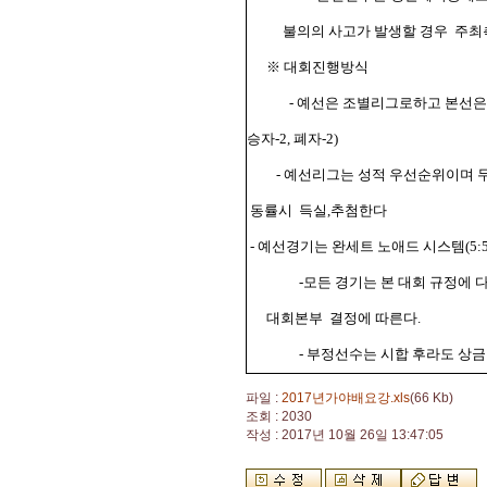
불의의 사고가 발생할 경우
주최
※ 대회진행방식
- 예선은 조별리그로하고 본선은 
승자-2, 폐자-2)
- 예선리그는 성적 우선순위이며 
동률시
득실,추첨한다
- 예선경기는 완세트 노애드 시스템(5
-모든 경기는 본 대회 규정에
대회본부
결정에 따른다.
- 부정선수는 시합 후라도 상
파일 :
2017년가야배요강.xls
(66 Kb)
조회 : 2030
작성 : 2017년 10월 26일 13:47:05