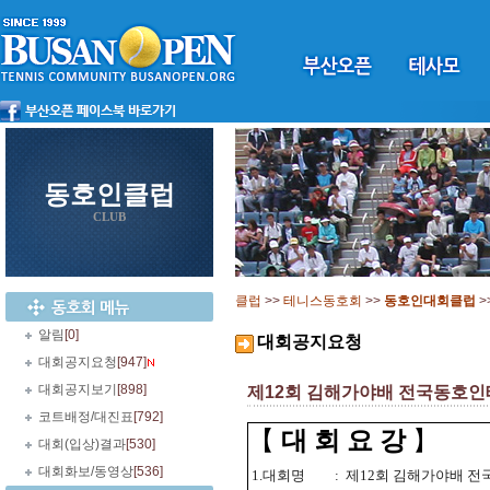
동호인클럽
CLUB
클럽
>>
테니스동호회
>>
동호인대회클럽
>
알림
[0]
대회공지요청
대회공지요청
[947]
대회공지보기
[898]
제12회 김해가야배 전국동호
코트배정/대진표
[792]
【
대 회 요 강
】
대회(입상)결과
[530]
대회화보/동영상
[536]
1.대회명
:
제12회 김해가야배 