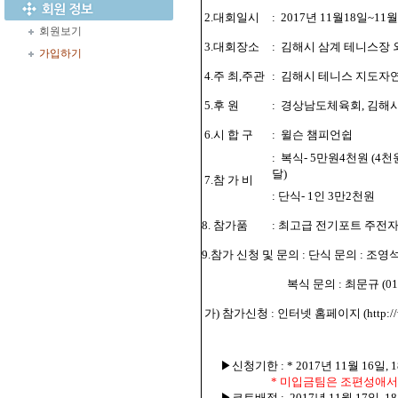
2.대회일시
:
2017년 11월18일~11월
회원보기
3.대회장소
:
김해시 삼계 테니스장 
가입하기
4.주 최,주관
:
김해시 테니스 지도자
5.후 원
:
경상남도체육회, 김해시
6.시 합 구
:
윌슨 챔피언쉽
:
복식- 5만원4천원 (4
달)
7.참 가 비
: 단식- 1인 3만2천원
8. 참가품
: 최고급 전기포트 주전
9.참가 신청 및 문의 : 단식 문의 : 조영석 (0
복식 문의 : 최문규 (010
가) 참가신청 : 인터넷 홈페이지 (http://www
▶신청기한 : * 2017년 11월 16일
*
미입금팀은 조편성애서
▶코트배정 :
2017년 11월 17일,