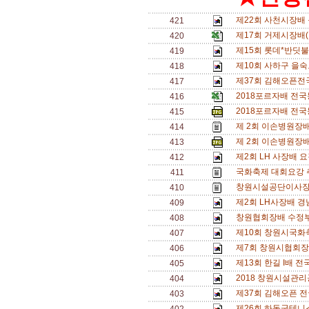
제22회 사천시장배 
421
제17회 거제시장배
420
제15회 롯데*반딧불배
419
제10회 사하구 을숙
418
제37회 김해오픈전국
417
2018포르자배 전국
416
2018포르자배 전국
415
제 2회 이손병원장배
414
제 2회 이손병원장배
413
제2회 LH 사장배 
412
국화축제 대회요강 
411
창원시설공단이사장
410
제2회 LH사장배 경
409
창원협회장배 수정부
408
제10회 창원시국화
407
제7회 창원시협회장
406
제13회 한길 I배 전
405
2018 창원시설관리
404
제37회 김해오픈 전
403
제26회 하동군테니