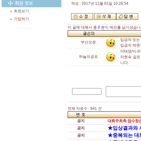
작성 : 2017년 11월 01일 10:26:54
회원보기
가입하기
이 글에 대해서 총
0
분이 메모를 남기셨습니
입금자 또는
부산오픈
입금자 박준영 
이태영/이귀
하늘의공포
차현숙 같은
니다.
전체 자료수 : 941 건
공지
대회주최측 접수창관
★입상결과와 
공지
★중복되는 대
공지