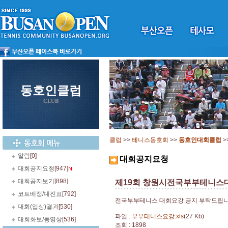
동호인클럽
CLUB
클럽
>>
테니스동호회
>>
동호인대회클럽
>
알림
[0]
대회공지요청
대회공지요청
[947]
대회공지보기
[898]
제19회 창원시전국부부테니스
코트배정/대진표
[792]
전국부부테니스 대회요강 공지 부탁드립
대회(입상)결과
[530]
파일 :
부부테니스요강.xls
(27 Kb)
대회화보/동영상
[536]
조회 : 1898