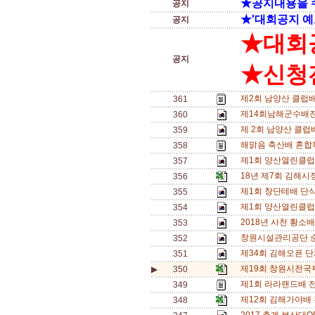
★공지내용을 
공지
★'대회공지 예
공지
★대회
공지
★신청전
제2회 남양산 클럽
361
제14회남해군수배전
360
제 2회 남양산 클럽배
359
해맑음 축산배 혼합복
358
제1회 양산열린클럽
357
18년 제7회 김해
356
제1회 창단테배 단식삼
355
제1회 양산열린클럽
354
2018년 사천 황소
353
창원시설관리공단 
352
제34회 김해오픈 단
351
제19회 창원시전국
▶
350
제1회 라라랜드배 
349
제12회 김해가야배
348