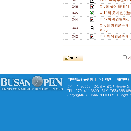
2017 추계 부산대O
347
제3회 울산 寶배 테
346
제14회 롯데.반딧
345
제42회 통영협회장
344
제 6회 의령군수배 
343
정)[0]
제 6회 의령군수배 
342