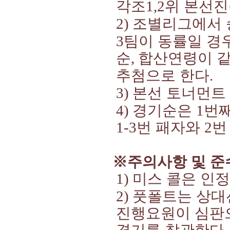
각조
위 본선
1,2
조별리그에서 
2)
팀이 동률일 경
3
순
합산연령이 
,
추첨으로 한다
.
본선 토너먼트
3)
경기순은
번
4)
1
번 패자와
번
1-3
2
※
주의사항 및 
미스 콜은 인
1)
풋폴트는 상대
2)
진행요원이 심판