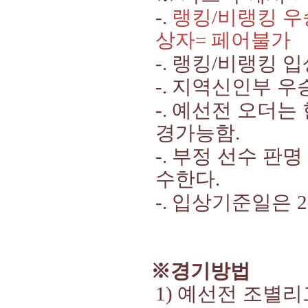
랭킹
비랭킹 
-.
/
상자
페어불가
=
랭킹
비랭킹 
-.
/
지역신인부 우
-.
예선전 오더는
-.
경가능함
.
부정 선수 판명
-.
수한다
.
입상기준일은
-.
2
※
경기방법
예선전 조별
1)