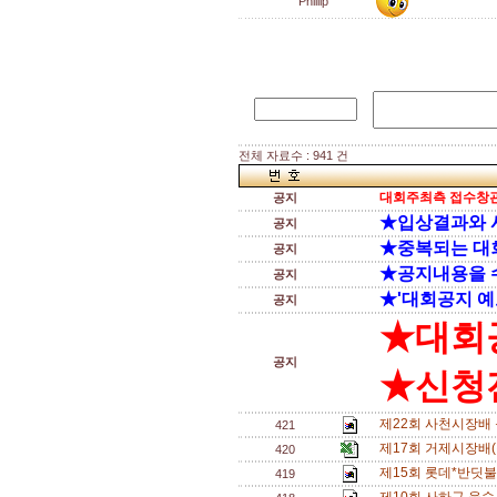
Phillip
전체 자료수 : 941 건
대회주최측 접수창관
공지
★입상결과와 
공지
★중복되는 대
공지
★공지내용을 
공지
★'대회공지 예
공지
★대회
공지
★신청전
제22회 사천시장배 
421
제17회 거제시장배
420
제15회 롯데*반딧불배
419