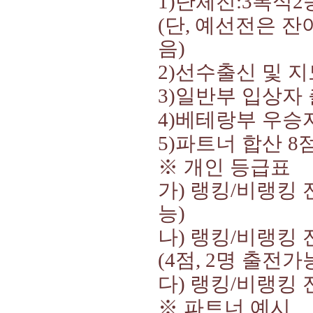
단체전
복식
1)
:3
2
단
예선전은 잔
(
,
음
)
선수출신 및 
2)
일반부 입상자
3)
베테랑부 우승
4)
파트너 합산
5)
8
※
개인 등급표
가
랭킹
비랭킹 
)
/
능
)
나
랭킹
비랭킹 
)
/
점
명 출전가
(4
, 2
다
랭킹
비랭킹 
)
/
※
파트너 예시