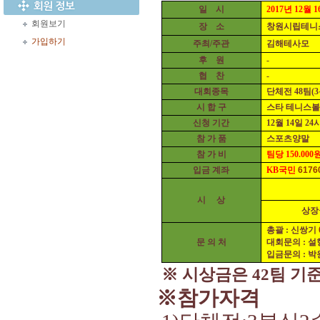
일 시
2017
년
12
월 1
회원보기
장 소
창원시립테니스장
가입하기
주최
/
주관
김해테사모
후 원
-
협 찬
-
대회종목
단체전 48
팀(3
시 합 구
스타 테니스볼
신청 기간
12
월 14
일
24
참 가 품
스포츠양말
참 가 비
팀당 150
.000
입금 계좌
KB
국민
6176
시 상
상장
총괄 : 신쌍기
문 의 처
대회문의 : 
입금문의 : 
※
시상금은 42
팀 기
※
참가자격