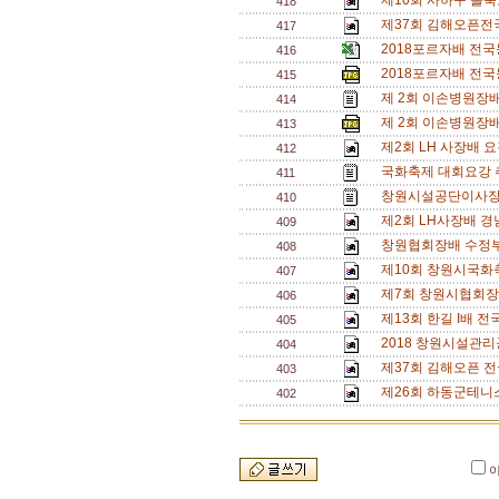
제10회 사하구 을숙
418
제37회 김해오픈전국
417
2018포르자배 전국
416
2018포르자배 전국
415
제 2회 이손병원장배
414
제 2회 이손병원장배
413
제2회 LH 사장배 
412
국화축제 대회요강 
411
창원시설공단이사장
410
제2회 LH사장배 경
409
창원협회장배 수정부
408
제10회 창원시국화
407
제7회 창원시협회장
406
제13회 한길 I배 전
405
2018 창원시설관리
404
제37회 김해오픈 전
403
제26회 하동군테니
402