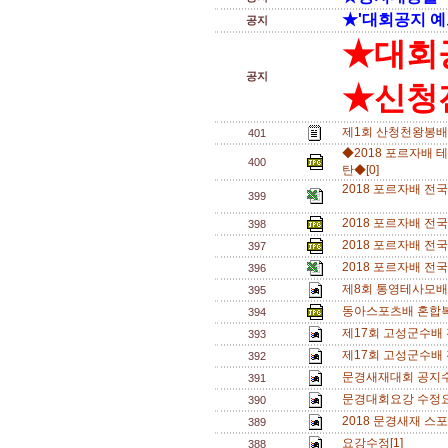
★'대회공지 예
공지
★대회
공지
★신청전
제1회 산청천왕봉배
401
◆2018 포르자배 테
400
탄◆[0]
2018 포르자배 전국
399
2018 포르자배 전
398
2018 포르자배 전국
397
2018 포르자배 전국
396
제8회 통영테사모배 
395
동아스포츠배 혼합복식
394
제17회 고성군수배 
393
제17회 고성군수배
392
문경새재대회 공지수
391
문경대회요강 수정요
390
2018 문경새재 스
389
요강수정[1]
388