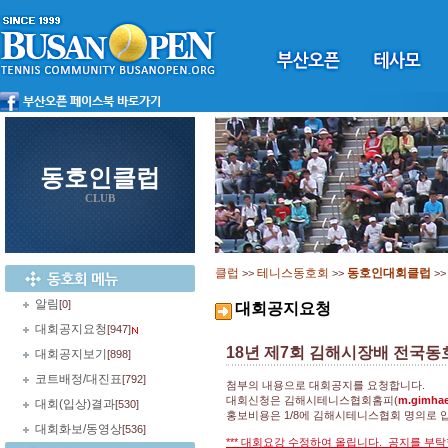
동호인클럽
CLUB
클럽
테니스동호회
동호인대회클럽
>>
>>
>
알림
[0]
대회공지요청
대회공지요청
[947]
18년 제7회 김해시장배 전국
대회공지보기
[898]
코트배정/대진표
[792]
첨부의 내용으로 대회공지를 요청합니다.
대회신청은 김해시테니스협회홈피(
m.gimhae
대회(입상)결과
[530]
홍보비용은 1/8에 김해시테니스협회 명의로 
대회화보/동영상
[536]
*** 대회요강 수정하여 올립니다. 공지를 부탁합