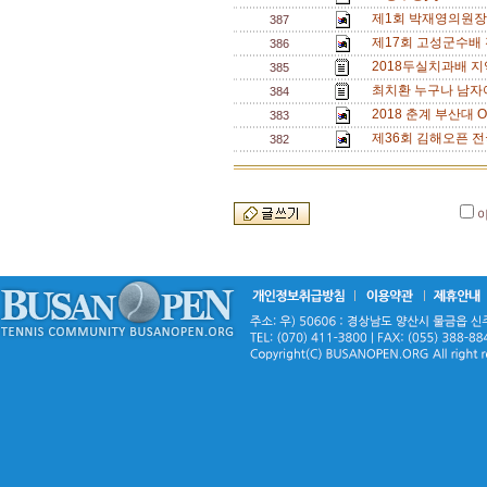
제1회 박재영의원장배
387
제17회 고성군수배
386
2018두실치과배 지
385
최치환 누구나 남자
384
2018 춘계 부산대 O
383
제36회 김해오픈 전
382