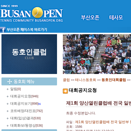
동호인클럽
CLUB
클럽
테니스동호회
동호인대회클럽
>>
>>
>
알림
[0]
대회공지요청
대회공지요청
[946]
제1회 양산열린클럽배 전국 일반
대회공지보기
[898]
코트배정/대진표
[792]
최종 수정본입니다.
대회(입상)결과
[530]
제1회 양산열린클럽배 전국 일반부 동호
파일 :
대회화보/동영상
[536]
조회 : 1586