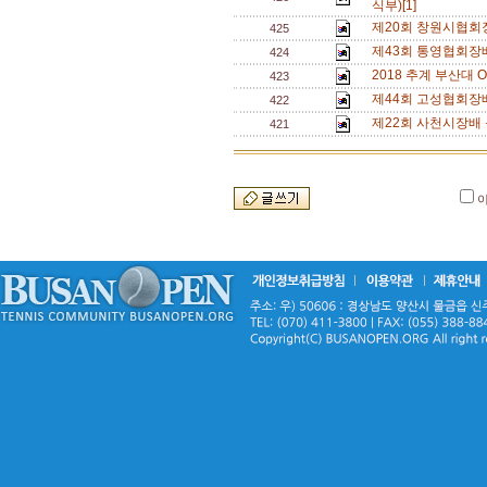
식부)[1]
제20회 창원시협회
425
제43회 통영협회장
424
2018 추계 부산대 O
423
제44회 고성협회장
422
제22회 사천시장배 
421