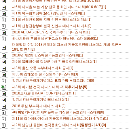
제8회 통영테사모배 전국신인부 테니스 대회(6월 30일)[3]
제6회 새벽을 여는 기장 전국 동호인 테니스대회(6/16-6/17)[1]
제1회 북구협회장배(울산) 영남권 테니스대회[1]
제1회 산청천왕봉배 지역 신인부 테니스대회 개최[1]
제1회 산청천왕봉배 전국 신인부 테니스대회 개최[0]
2018 ADIDAS OPEN 전국 아마추어 테니스 대회[1]
하나치과배 혼합복식 ATRC.스타 영남테니스대회(6/9)[1]
대회일정 수정 2018년 제2회 킴스배 전국동호인테니스대회 개최-오픈부
19일로 연기[2]
2018년 제2회 킴스배전국동호인테니스대회[1]
제9회 물레방아골 함양군수배 전국동호인테니스대회[1]
제3회 울산 오푼 부부테니스대회 공지[1]
제35회 김해오픈 전국신인부 테니스대회[3]
창원시진해군항제기념대회
요강수정-
부탁드립니다[0]
제3회 머거본 전국 테니스 대회
-기타추가사항-[5]
2018코사모배 KATA TOUR 테니스대회[1]
창원시진해군항제기념 테니스대회[1]
2018 두실 부부치과 테니스 대회[2]
<대회연기>
제6회 새벽을여는 기장전국동호인테니스대회[0]
제11회 함안아라가야배 전국동호인테니스대회/2018.4.7(토)[1]
제2회 남양산 클럽배 전국동호인 테니스대회
(일정연기 4/1)[0]