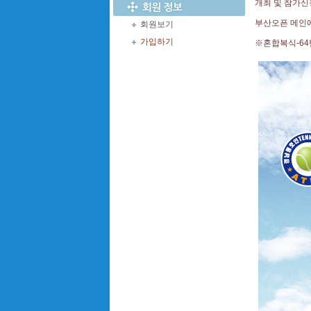
개최 및 참가신
부산오픈 메인
회원보기
가입하기
※혼합복식-64