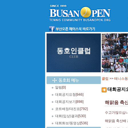
동호인클럽
CLUB
클럽
>>
테니스동
알림
[0]
대회공지
대회공지요청
[946]
대회공지보기
[898]
해맑음 축산
코트배정/대진표
[792]
수고가많으십니
대회(입상)결과
[530]
해맑음 축산배 
대회화보/동영상
[536]