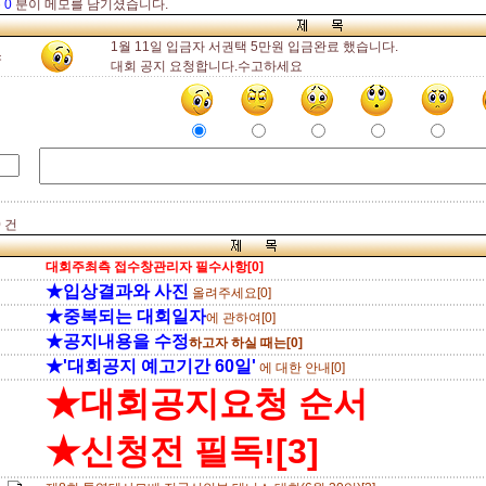
총
0
분이 메모를 남기셨습니다.
1월 11일 입금자 서권택 5만원 입금완료 했습니다.
소
대회 공지 요청합니다.수고하세요
0 건
대회주최측 접수창관리자 필수사항[0]
★입상결과와 사진
올려주세요[0]
★중복되는 대회일자
에 관하여[0]
★공지내용을 수정
하고자 하실 때는[0]
★'대회공지 예고기간 60일'
에 대한 안내[0]
★대회공지요청 순서
★신청전 필독![3]