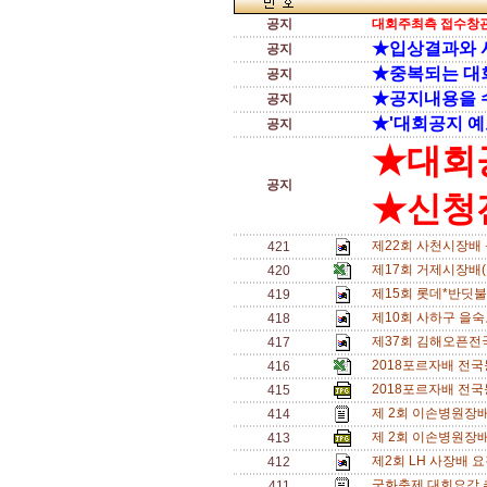
공지
대회주최측 접수창관
★입상결과와 
공지
★중복되는 대
공지
★공지내용을 
공지
★'대회공지 예
공지
★대회
공지
★신청전
제22회 사천시장배 
421
제17회 거제시장배
420
제15회 롯데*반딧불배
419
제10회 사하구 을숙
418
제37회 김해오픈전국
417
2018포르자배 전국
416
2018포르자배 전국
415
제 2회 이손병원장배
414
제 2회 이손병원장배
413
제2회 LH 사장배 
412
국화축제 대회요강 
411