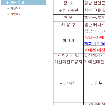
장
소
경남 함안군
회원보기
주최
⁃
주관
함안군테니
가입하기
후 원
함안군
함
,
사 용 구
윌슨 테니
팀당
50,000
※
입금자에
참가비
계좌번호
30
※
예선 대진
신청기간 및
신청기
1.
예선대진표공지
예선대진
2.
시상 내역
신인부
인터넷 
1.