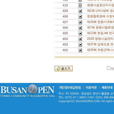
창원시설공단이사장
410
제2회 LH사장배 경
409
창원협회장배 수정부
408
제10회 창원시국화
407
제7회 창원시협회장
406
제13회 한길 I배 전
405
2018 창원시설관리
404
제37회 김해오픈 전
403
제26회 하동군테니
402