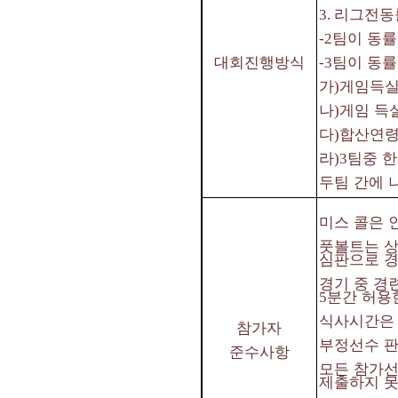
리그전동
3.
팀이 동률
-2
대회진행방식
팀이 동률
-3
가
게임득실
)
나
게임 득
)
다
합산연령
)
라
팀중 한
)3
두팀 간에 
미스 콜은 
풋볼트는 상
심판으로 
경기 중 경
분간 허용
5
식사시간은 
참가자
부정선수 판
준수사항
모든 참가선
제출하지 못