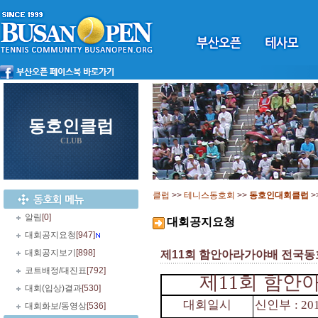
동호인클럽
CLUB
클럽
>>
테니스동호회
>>
동호인대회클럽
>
알림
[0]
대회공지요청
대회공지요청
[947]
대회공지보기
[898]
제11회 함안아라가야배 전국동호인
코트배정/대진표
[792]
제
11
회 함안
대회(입상)결과
[530]
대회일시
신인부
: 20
대회화보/동영상
[536]