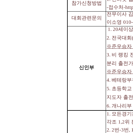
참가신청방법
접수처
-
-htt
전무이사 
대회관련문의
이소영
010
세이상
1. 20
전국대회
2.
※
준우승자
비 랭킹
3.
분리 출전
신인부
※
준우승자
베테랑부
4.
초등학교 
5.
지도자 출
개나리부
6.
모든경기
1.
각조
위 
1,2
번
번
2. 2
-3
, 