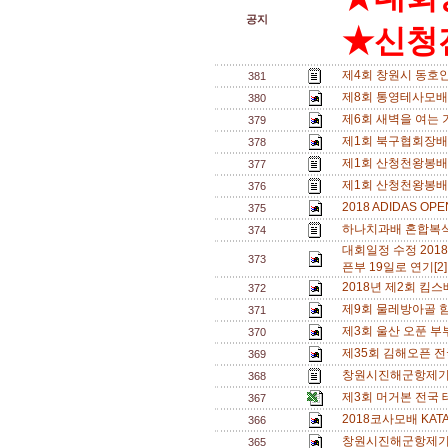
공지
★신청전
제4회 창원시 동호
381
제8회 통영테사모배 
380
제6회 새벽을 여는 기
379
제1회 북구협회장배(
378
제1회 산청천왕봉배
377
제1회 산청천왕봉배
376
2018 ADIDAS O
375
하나치과배 혼합복식 
374
대회일정 수정 20
373
픈부 19일로 연기[2
2018년 제2회 
372
제9회 물레방아골 
371
제3회 울산 오푼 부
370
제35회 김해오픈 
369
창원시진해군항제
368
제3회 머거본 전국
367
2018코사모배 KAT
366
창원시진해군항제기
365