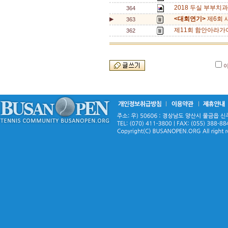
2018 두실 부부치과
364
<대회연기>
제6회 
▶
363
제11회 함안아라가야
362