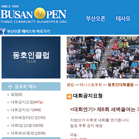
동호인클럽
CLUB
클럽
테니스동호회
동호인대회클럽
>>
>>
>
알림
[0]
대회공지요청
대회공지요청
[947]
<대회연기>
제6회 새벽을여는
대회공지보기
[898]
코트배정/대진표
[792]
지방선거 이후로 대회를 연기합니다.
대회(입상)결과
[530]
일정 추후 공지 예정
대회화보/동영상
[536]
파일 :