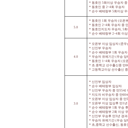
*
동호인
5
회이상 우승자 중
*
동호인 중
2~4
회 우승자
*
순수 베테랑부
5
회이상 
*
동호인
1
회 우승자
(
오픈부
*
동호인
2~4
회 우승자 중 
5.0
*
동호인지도자 우승자
, 5
회
*
순수 베테랑부
2~4
회 이상
*
오픈부 이상 입상자
(
준우
*
신인부 우승자
*
순수 베테랑부
1
회 우승자
4.0
*
우승자 유예기간
(
우승 당
*
동호인
1~4
회 우승자
(
오
*
초
.
중학교 선수출신중 만
6
*
고등학교이상 선수출신 중
*
신인부 입상자
*
순수 베테랑부 입상자
*
신인부 우승자 중 만
55
세 
*
지도자 비우승자 중 만
60
*
오픈부 이상 입상자 중 만
*
오픈부 이상 입상후 만
1
년
3.0
*
순수 베테랑부
1
회 우승 후
*
순수 베테랑부
2
회 이상 
*
신인부 우승후 만
3
년 경과
*
우승자 유예기간
(
우승 당
*
초
,
중학교 선수출신
,
동호