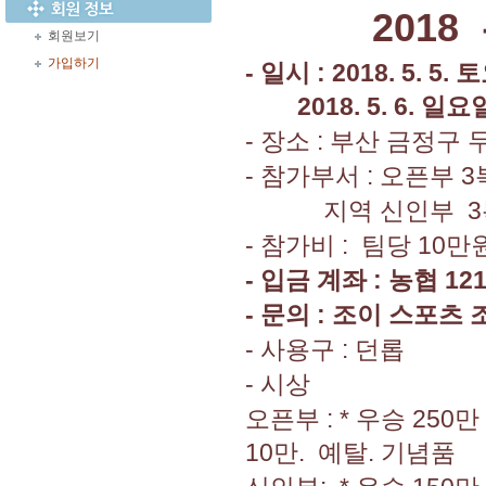
2018
회원보기
가입하기
-
일시
: 2018. 5. 5.
토
2018. 5. 6.
일요
-
장소
:
부산 금정구 
-
참가부서
:
오픈부
3
지역 신인부
3
-
참가비
:
팀당
10
만
-
입금 계좌
:
농협
121
-
문의
:
조이 스포츠 
-
사용구
:
던롭
-
시상
오픈부
: *
우승
250
10
만
.
예탈
.
기념품