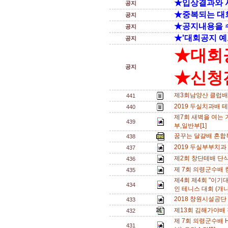
★입상결과와 
공지
★중복되는 대
공지
★공지내용을 
공지
★'대회공지 예
공지
★대회
공지
★신청전
제3회남양산 클럽배
441
2019 두실치과배 
440
제7회 새벽을 여는 
439
부,일반부[1]
꿈꾸는 달걀배 혼합복
438
2019 두실부부치과
437
제2회 창단테배 단식삼
436
제 7회 의령군수배 
435
제4회 제4회 "이기
434
인 테니스 대회 (개
2018 창원시설공단
433
제13회 김해가야배
432
제 7회 의령군수배 
431