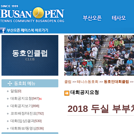
동호인클럽
CLUB
클럽
테니스동호회
동호인대회클럽
>>
>>
>
알림
[0]
대회공지요청
대회공지요청
[947]
2018 두실 부
대회공지보기
[898]
코트배정/대진표
[792]
대회(입상)결과
[530]
대회화보/동영상
[536]