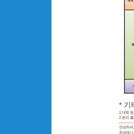
* 
1.대회 
2.분리 
------------
안녕하세
청파테니스