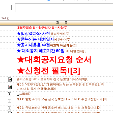
 941 건
대회주최측 접수창관리자 필수사항[0]
★입상결과와 사진
올려주세요[0]
★중복되는 대회일자
에 관하여[0]
★공지내용을 수정
하고자 하실 때는[0]
★'대회공지 예고기간 60일'
에 대한 안내[0]
★대회공지요청 순서
★신청전 필독![3]
슈퍼스트링 2019 포르자배 전국 동호인 테니스대회[1]
제5회 "이기대갈맷길" 과 함께하는 부산 남구청장배 전국동호인 테
니스 대회 공지 요청합니다[0]
제5회[0]
제1회 한빛코리아 오픈 전국 동호인 테니스 대회 수정요청합니다.[0]
제2회 한빛코리아 전국 동호인 테니스 대회 수정 요청합니다.[0]