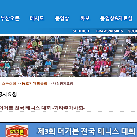
니스동호회
동호인대회클럽
>>
>>
대회공지요청
공지요청
 머거본 전국 테니스 대회
-기타추가사항-