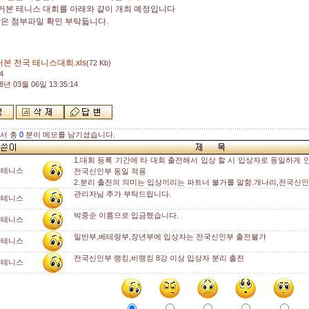
거본 테니스 대회를 아래와 같이 개최 예정입니다
은 첨부파일 확인 부탁듧니다.
본 전국 테니스대회.xls
(72 Kb)
4
8년 03월 06일 13:35:14
해서 총
0
분이 메모를 남기셨습니다.
1.대회 등록 기간에 타 대회 출전해서 입상 할 시 입상자로 동일하게 
둥테니스
전국신인부 동일 적용
2.분리 출전의 의미는 입상끼리는 파트너 불가를 말함.개나리,전국신
관리자님 추가 부탁드립니다.
둥테니스
박중순 이름으로 입금했습니다.
둥테니스
일반부,베테랑부,장년부에 입상자는 전국신인부 출전불가
둥테니스
전국신인부 랭킹,비랭킹 8강 이상 입상자 분리 출전
둥테니스