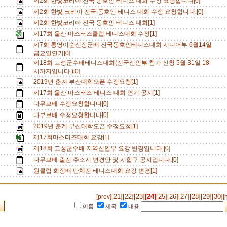
제2회 한빛코리아 전국 동호인 테니스 대회 수정 요청합니다[0]
제2회 한빛 코리아 전국 동호인 테니스 대회 수정 요청합니다.[0]
제2회 한빛코리아 전국 동호인 테니스 대회[1]
제17회 울산 마스터즈클럽 테니스대회 수정[1]
제7회 통영이순신장군배 전국동호인테니스대회 시니어부 6월14일
금요일연기[0]
제18회 고성군수배테니스대회(전국신인부 참가 신청 5월 31일 18
시까지입니다.)[0]
2019년 춘계 부산대학오픈 수정요청[1]
제17회 울산 마스터즈 테니스 대회 연기 공지[1]
다무브배 수정요청합니다[0]
다부브배 수정요청합니다[0]
2019년 춘계 부산대학오픈 수정요청[1]
제17회마스터즈대회 요강[1]
제18회 고성군수배 지역신인부 요강 변경입니다.[0]
다무브배 출전 주소지 변경안 및 시합구 공지입니다.[0]
원클럽 회장배 단체전 테니스대회 요강 변경[1]
[21]
[22]
[23]
[24]
[25]
[26]
[27]
[28]
[29]
[30]
[prev]
[
이름
제목
내용