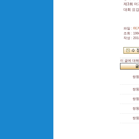
제3회 머
대회 요강
머거
파일 :
조회 : 199
작성 : 201
이 글에 대
쌍
쌍
쌍
쌍
쌍