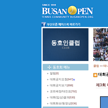
동호인클럽
CLUB
클럽
테
>>
알림
[0]
대회
대회공지요청
[947]
제3회
대회공지보기
[898]
코트배정/대진표
[792]
대회(입상)결과
[530]
대회화보/동영상
[536]