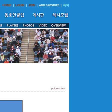
HOME
LOGIN
JOIN
쪽지
|
|
|
ADD FAVORITE
|
pctoolsman