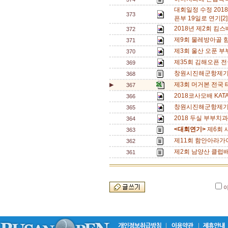
대회일정 수정 20
373
픈부 19일로 연기[2
2018년 제2회 
372
제9회 물레방아골 
371
제3회 울산 오푼 부
370
제35회 김해오픈 
369
창원시진해군항제
368
제3회 머거본 전국
▶
367
2018코사모배 KAT
366
창원시진해군항제기
365
2018 두실 부부치과
364
<대회연기>
제6회 
363
제11회 함안아라가야
362
제2회 남양산 클럽
361