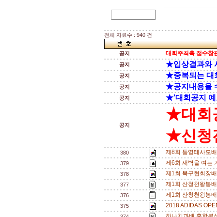
전체 자료수 : 940 건
대회주최측 접수창관
공지
★입상결과와 
공지
★중복되는 대
공지
★공지내용을 
공지
★'대회공지 예
공지
★대회
공지
★신청전
제8회 통영테사모배 
380
제6회 새벽을 여는 기
379
제1회 북구협회장배(
378
제1회 산청천왕봉배
377
제1회 산청천왕봉배
376
2018 ADIDAS O
375
하나치과배 혼합복식 
374