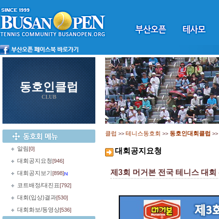
동호인클럽
CLUB
클럽
테니스동호회
동호인대회클럽
>>
>>
>
알림
[0]
대회공지요청
대회공지요청
[946]
제3회 머거본 전국 테니스 대회
대회공지보기
[898]
코트배정/대진표
[792]
대회(입상)결과
[530]
대회화보/동영상
[536]