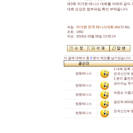
제3회 머거본 테니스 대회를 아래와 같이
대회 요강은 첨부파일 확인 부탁듧니다.
머거본 전국 테니스대회.xls
파일 :
(72 Kb)
조회 : 1992
작성 : 2018년 03월 06일 13:35:14
이 글에 대해서 총
0
분이 메모를 남기셨습니다.
1.대회 등록
쌍둥테니스
전국신인부 
2.분리 출전
관리자님 추
쌍둥테니스
박중순 이름
쌍둥테니스
일반부,베테
쌍둥테니스
전국신인부 랭
쌍둥테니스