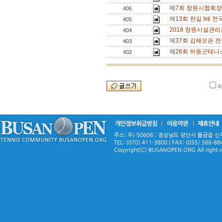
제7회 창원시협회장
406
제13회 한길 I배 전
405
2018 창원시설관리
404
제37회 김해오픈 전
403
제26회 하동군테니
402