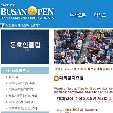
동호인클럽
CLUB
클럽
테니스동호회
동호인대회클럽
>>
>>
>
알림
[0]
대회공지요청
대회공지요청
[947]
function.filesize
Warning
: filesize() [
]: Stat fa
대회공지보기
[898]
/home/tennis/www/Club/Club.php
on line
20
코트배정/대진표
[792]
대회일정 수정 2018년 제2회
대회(입상)결과
[530]
대회화보/동영상
[536]
kim's 2018 2th.hwp
파일 :
(0 Kb)