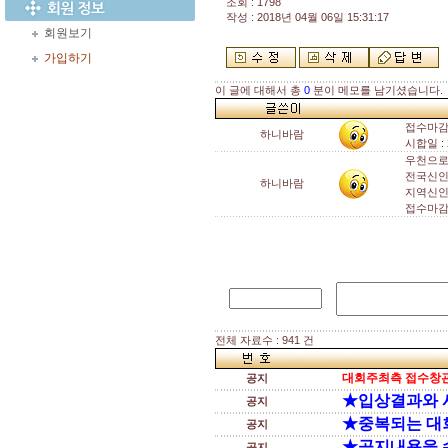
조회 : 1798
작성 : 2018년 04월 06일 15:31:17
회원보기
가입하기
이 글에 대해서 총
0
분이 메모를 남기셨습니다.
접수마감일
하니바람
시합일 : 
우천으로
전국신인부
하니바람
지역신인
접수마감일
전체 자료수 : 941 건
대회주최측 접수창관
공지
★입상결과와 
공지
★중복되는 대
공지
★공지내용을 
공지