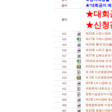
★'대회공지 예
공지
★대회
공지
★신청전
제22회 사천시장배 
421
제17회 거제시장배
420
제15회 롯데*반딧불배
419
제10회 사하구 을숙
418
제37회 김해오픈전국
417
2018포르자배 전국
416
2018포르자배 전국
415
제 2회 이손병원장배
414
제 2회 이손병원장배
413
제2회 LH 사장배 
412
국화축제 대회요강 
411
창원시설공단이사장
410
제2회 LH사장배 경
409
창원협회장배 수정부
408
제10회 창원시국화
407