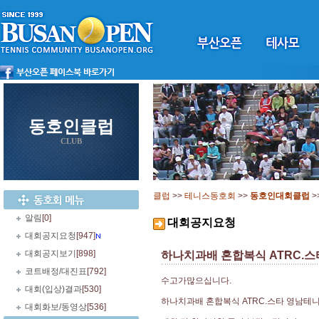
동호인클럽
CLUB
클럽
>>
테니스동호회
>>
동호인대회클럽
>
알림
[0]
대회공지요청
대회공지요청
[947]
대회공지보기
[898]
하나치과배 혼합복식 ATRC.스타
코트배정/대진표
[792]
수고가많으십니다.
대회(입상)결과
[530]
하나치과배 혼합복식 ATRC.스타 영남테
대회화보/동영상
[536]