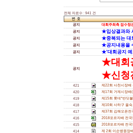
전체 자료수 : 941 건
공지
대회주최측 접수창관
★입상결과와 
공지
★중복되는 대
공지
★공지내용을 
공지
★'대회공지 예
공지
★대회
공지
★신청전
제22회 사천시장배 
421
제17회 거제시장배
420
제15회 롯데*반딧불배
419
제10회 사하구 을숙
418
제37회 김해오픈전국
417
2018포르자배 전국
416
2018포르자배 전국
415
제 2회 이손병원장배
414