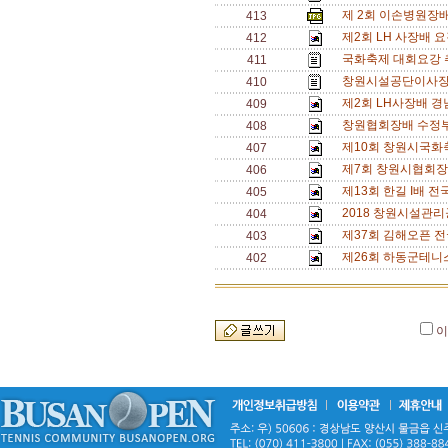
제 2회 이손병원장배
413
제2회 LH 사장배 
412
국화축제 대회요강 
411
창원시설공단이사장
410
제2회 LH사장배 경
409
창원협회장배 수정부
408
제10회 창원시국화
407
제7회 창원시협회장
406
제13회 한길 I배 전
405
2018 창원시설관리
404
제37회 김해오픈 전
403
제26회 하동군테니
402