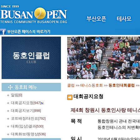
동호인클럽
CLUB
클럽
테니스동호회
동호인대회클럽
>>
>>
>
알림
[0]
대회공지요청
대회공지요청
[947]
제4회 창원시 동호인사랑 테니
대회공지보기
[898]
코트배정/대진표
[792]
목 적
통합창원시 관내 전국대
대회(입상)결과
[530]
동호인테니스의 저변확대
대회화보/동영상
[536]
일 시
2018년 6월 6일(수요일