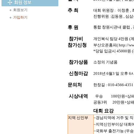
회원보기
추 최
대회 위원장 :
이창훈 ,
진행위원 :김동원 , 심삼섭
가입하기
후 원
통합 창원시관내 클럽 
참가비
개인복식 팀당 4만원 (계
참가신청
부산오픈홈피( http://www
*당일 입금시 45000원
참가상품
소정의 기념품
신청마감
2018년 6월3 일 오후 6
문의처
한창길 : 010-4566-4351 
시상내역
우승
100만원+상
공동3위
20만원+상
대회 요강
지역 신인부
~경남지역에 거주 및 
~지역신인부이상 대회에
~국화부 출전가능 (우승