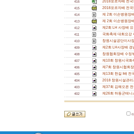
2018포르자배 전국
416
2018포르자배 전국
415
제 2회 이손병원장배
414
제 2회 이손병원장배
413
제2회 LH 사장배 
412
국화축제 대회요강 
411
창원시설공단이사장
410
제2회 LH사장배 경
409
창원협회장배 수정부
408
제10회 창원시국화
407
제7회 창원시협회장
406
제13회 한길 I배 전
405
2018 창원시설관리
404
제37회 김해오픈 전
403
제26회 하동군테니
402