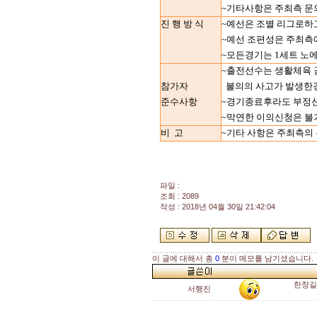
~기타사항은 주최측 
진 행 방 식
~예선은 조별 리그로하
~예선 조편성은 주최측
~모든경기는 1세트 노에
~출전선수는 생활체육
참가자
불의의 사고가 발생한
준수사항
~경기종료후라도 부정선
~막연한 이의신청은 불
비
고
~기타 사항은 주최측의
파일 :
조회 : 2089
작성 : 2018년 04월 30일 21:42:04
이 글에 대해서 총
0
분이 메모를 남기셨습니다.
한창길
서행진