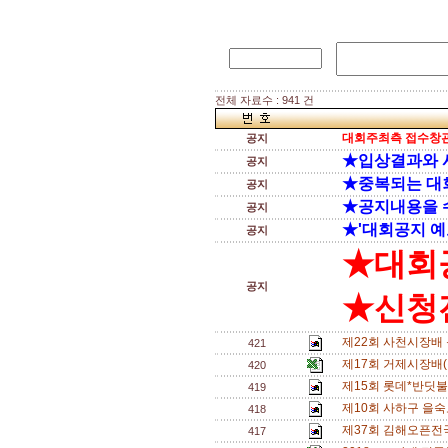
전체 자료수 : 941 건
대회주최측 접수창관
공지
★입상결과와 
공지
★중복되는 대
공지
★공지내용을 
공지
★'대회공지 예
공지
★대회
공지
★신청전
제22회 사천시장배 
421
제17회 거제시장배
420
제15회 롯데*반딧불배
419
제10회 사하구 을숙
418
제37회 김해오픈전국
417