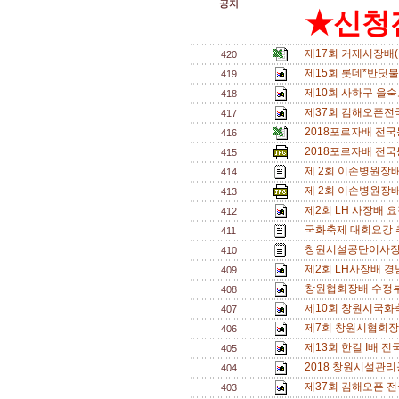
공지
★신청전
제17회 거제시장배
420
제15회 롯데*반딧불배
419
제10회 사하구 을숙
418
제37회 김해오픈전국
417
2018포르자배 전국
416
2018포르자배 전국
415
제 2회 이손병원장배
414
제 2회 이손병원장배
413
제2회 LH 사장배 
412
국화축제 대회요강 
411
창원시설공단이사장
410
제2회 LH사장배 경
409
창원협회장배 수정부
408
제10회 창원시국화
407
제7회 창원시협회장
406
제13회 한길 I배 전
405
2018 창원시설관리
404
제37회 김해오픈 전
403