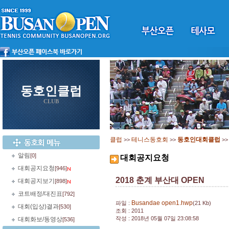
동호인클럽
CLUB
클럽
테니스동호회
동호인대회클럽
>>
>>
>
알림
[0]
대회공지요청
대회공지요청
[946]
2018 춘계 부산대 OPEN
대회공지보기
[898]
코트배정/대진표
[792]
Busandae open1.hwp
파일 :
(21 Kb)
대회(입상)결과
[530]
조회 : 2011
작성 : 2018년 05월 07일 23:08:58
대회화보/동영상
[536]