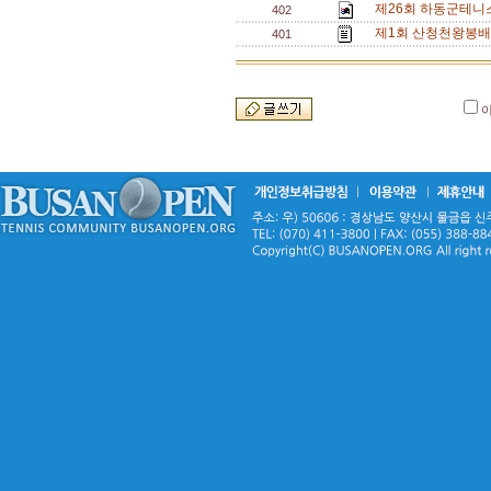
제26회 하동군테니
402
제1회 산청천왕봉배
401