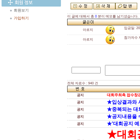
회원보기
이 글에 대해서 총
0
분이 메모를 남기셨습니다.
가입하기
입금일: 20
아르지
참가자수 
아르지
전체 자료수 : 940 건
대회주최측 접수창관
공지
★입상결과와 
공지
★중복되는 대
공지
★공지내용을 
공지
★'대회공지 예
공지
★대회