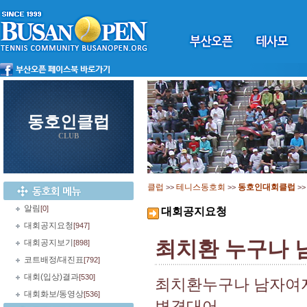
동호인클럽
CLUB
클럽
테니스동호회
동호인대회클럽
>>
>>
>
알림
[0]
대회공지요청
대회공지요청
[947]
최치환 누구나 
대회공지보기
[898]
코트배정/대진표
[792]
대회(입상)결과
[530]
최치환누구나 남자여자
대회화보/동영상
[536]
변경대어