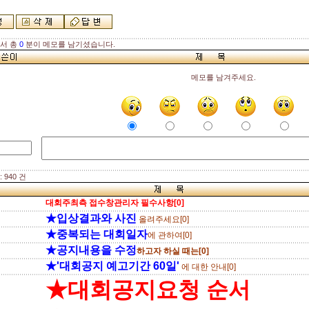
해서 총
0
분이 메모를 남기셨습니다.
메모를 남겨주세요.
 940 건
대회주최측 접수창관리자 필수사항[0]
★입상결과와 사진
올려주세요[0]
★중복되는 대회일자
에 관하여[0]
★공지내용을 수정
하고자 하실 때는[0]
★'대회공지 예고기간 60일'
에 대한 안내[0]
★대회공지요청 순서