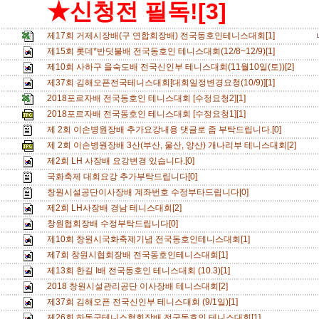
★신청전 필독![3]
제17회 거제시장배(구 연합회장배) 전국동호인테니스대회[1]
제15회 롯데*반딧불배 전국동호인 테니스대회(12/8~12/9)[1]
제10회 사하구 을숙도배 전국신인부 테니스대회(11월10일(토))[2]
제37회 김해오픈전국테니스대회[대회일정변경요청(10/9)][1]
2018포르자배 전국동호인 테니스대회 [수정요청2][1]
2018포르자배 전국동호인 테니스대회 [수정요청1][1]
제 2회 이손병원장배 추가요강내용 댓글로 좀 부탁드립니다.[0]
제 2회 이손병원장배 3산(부산, 울산, 양산) 개나리부 테니스대회[2]
제2회 LH 사장배 요강변경 있습니다.[0]
국화축제 대회요강 추가부탁드립니다[0]
창원시설공단이사장배 계좌번호 수정부타드립니다[0]
제2회 LH사장배 경남 테니스대회[2]
창원협회장배 수정부탁드립니다[0]
제10회 창원시국화축제기념 전국동호인테니스대회[1]
제7회 창원시협회장배 전국동호인테니스대회[1]
제13회 한길 I배 전국동호인 테니스대회 (10.3)[1]
2018 창원시설관리공단 이사장배 테니스대회[2]
제37회 김해오픈 전국신인부 테니스대회 (9/1일)[1]
제26회 하동군테니스협회장배 전국동호인 테니스대회[1]