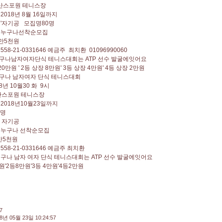
부산스포원 테니스장
2018년 8월 16일까지
'자기공 모집명80명
 누구나선착순모집
만5천원
58-21-0331646 예금주 최치환 01096990060
구나남자여자단식 테니스대회는 ATP 선수 발굴에잇어요
0만원 ' 2등 상장 8만원' 3등 상장 4만원' 4등 상장 2만원
구나 남자여자 단식 테니스대회
8년 10월30 화 9시
산스포원 테니스장
2018년10월23일까지
0명
 자기공
 누구나 선착순모집
만5천원
58-21-0331646 예금주 최치환
구나 남자 여자 단식 테니스대회는 ATP 선수 발굴에잇어요
만원'2등8만원'3등 4만원'4등2만원
7
8년 05월 23일 10:24:57