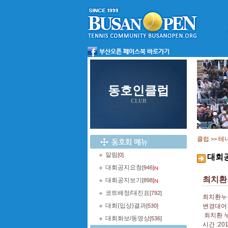
동호인클럽
CLUB
클럽
테
>>
알림
[0]
대회
대회공지요청
[946]
최치환
대회공지보기
[898]
코트배정/대진표
[792]
최치환누
대회(입상)결과
[530]
변경대어
최치환 
대회화보/동영상
[536]
시간 :20