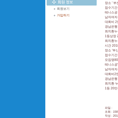
장소 ' 
접수기간 
회원보기
테니스공 
가입하기
남자여자
대회비 2
경남은행 5
최치환누
1등상장 2
최치환누
시간 201
장소 '부
접수기간 
모집명8
테니스공'
남자여자
대회비2
경남은행 5
최치환 누
1등 20
파일 :
조회 : 158
작성 : 201