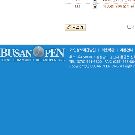
383
제36회 김해오픈 전
382