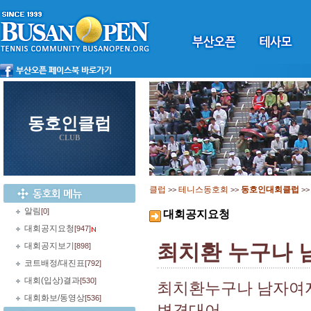
동호인클럽
CLUB
클럽
테니스동호회
동호인대회클럽
>>
>>
>
알림
[0]
대회공지요청
대회공지요청
[947]
최치환 누구나 
대회공지보기
[898]
코트배정/대진표
[792]
대회(입상)결과
[530]
최치환누구나 남자여자
대회화보/동영상
[536]
변경대어