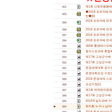
제1회 산청천왕봉배
401
◆2018 포르자배 테
400
탄◆[0]
2018 포르자배 전국
399
2018 포르자배 전
398
2018 포르자배 전국
397
2018 포르자배 전국
396
제8회 통영테사모배 
395
동아스포츠배 혼합복식
394
제17회 고성군수배 
393
제17회 고성군수배
392
문경새재대회 공지수
391
문경대회요강 수정요
390
2018 문경새재 스
389
요강수정[1]
388
제1회 박재영의원장배
387
제17회 고성군수배
386
2018두실치과배 지
385
최치환 누구나 남자여
▶
384
2018 춘계 부산대 O