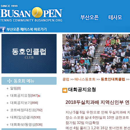
동호인클럽
CLUB
클럽
테니스동호회
동호인대회클럽
>>
>>
>
알림
[0]
대회공지요청
대회공지요청
[947]
2018두실치과배 지역신인부 
대회공지보기
[898]
코트배정/대진표
[792]
지난 5월 6일 우천으로 인해 두실치과배
대회(입상)결과
[530]
장소 스포원 실내 6면/실외 10면 금천코트
참가팀 32팀 마감확정
대회화보/동영상
[536]
예선 4팀 풀리그 1,2위 16강 토너먼트 