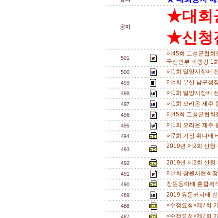
★대회
공지
★신청전
제45회 고성군협회
501
국신인부 비랭킹 1회
제1회 밀양시장배 
500
제5회 부산 남구청장
499
제1회 밀양시장배 
498
제1회 오리온 제주
497
제45회 고성군협회
496
제1회 오리온 제주
495
제7회 기장 위너배 테
494
2019년 제2회 산
493
2019년 제2회 산
492
제8회 창원시협회장
491
창원동아배 혼합복식 
490
2019 유동커피배 
489
<수정요청>제7회 기장
488
<수정요청>제7회 기장
487