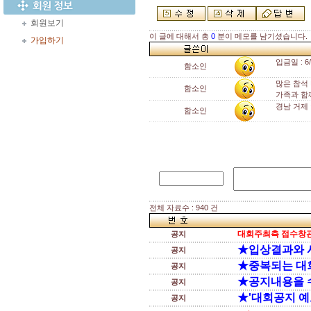
회원보기
이 글에 대해서 총
0
분이 메모를 남기셨습니다.
가입하기
입금일 : 6
함소인
많은 참석
함소인
가족과 함
경남 거제
함소인
전체 자료수 : 940 건
대회주최측 접수창관
공지
★입상결과와 
공지
★중복되는 대
공지
★공지내용을 
공지
★'대회공지 예
공지