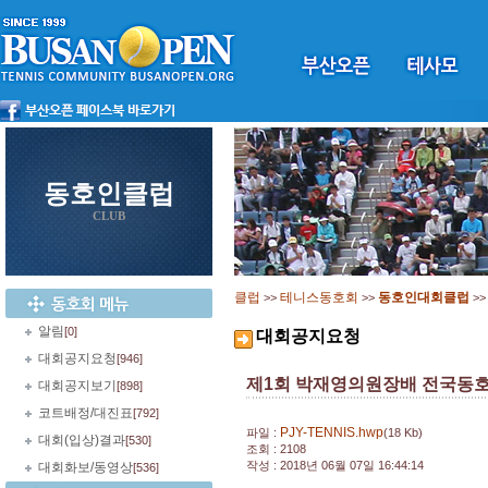
동호인클럽
CLUB
클럽
테니스동호회
동호인대회클럽
>>
>>
>
알림
[0]
대회공지요청
대회공지요청
[946]
제1회 박재영의원장배 전국동호인
대회공지보기
[898]
코트배정/대진표
[792]
PJY-TENNIS.hwp
파일 :
(18 Kb)
대회(입상)결과
[530]
조회 : 2108
작성 : 2018년 06월 07일 16:44:14
대회화보/동영상
[536]