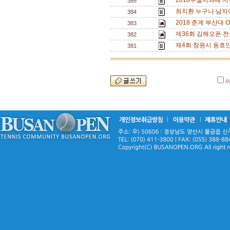
2018두실치과배 지
385
최치환 누구나 남자
384
2018 춘계 부산대 O
383
제36회 김해오픈 전
382
제4회 창원시 동호
381