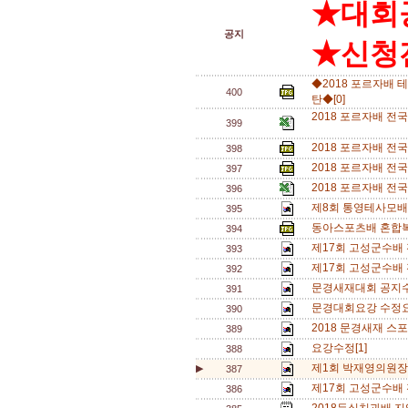
★대회
공지
★신청전
◆2018 포르자배 테
400
탄◆[0]
2018 포르자배 전국
399
2018 포르자배 전
398
2018 포르자배 전국
397
2018 포르자배 전국
396
제8회 통영테사모배 
395
동아스포츠배 혼합복식
394
제17회 고성군수배 
393
제17회 고성군수배
392
문경새재대회 공지수
391
문경대회요강 수정요
390
2018 문경새재 스
389
요강수정[1]
388
제1회 박재영의원장배
▶
387
제17회 고성군수배
386