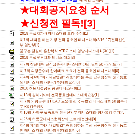
에 대한 안내[0]
★대회공지요청 순서
★신청전 필독![3]
2019 두실치과배 테니스대회 요강(수정)[1]
제7회 새벽을 여는 기장 전국 동호인 테니스대회(2/16-17)전국신인
부,일반부[1]
꿈꾸는 달걀배 혼합복식 ATRC.스타 영남테니스대회(3/1)[1]
2019 두실부부치과 테니스 대회[3]
제2회 창단테배 단식삼총사 테니스대회(3단, 단체전) - 2/9(토)[2]
제 7회 의령군수배 한아테크 토요애 전국 동호인 테니스대회[0]
제4회 제4회 "이기대갈맷길" 과 함께하는 부산 남구청장배 전국동호
인 테니스 대회 (개나리부)대회요강[0]
2018 창원시설공단 송년테니스대회[1]
제13회 김해가야배 전국동호인테니스대회요강[1]
제 7회 의령군수배 HEAD 토요애 전국 동호인 테니스대회 (혼합복식
부)-요강수정[0]
제10회 사하구 을숙도배 전국신인부 테니스대회(참가요강 추가)[5]
제26회 하동군테니스협회장배 코트 배정안내[0]
제4회 제4회 "이기대갈맷길" 과 함께하는 부산 남구청장배 전국동호
인 테니스 대회 (개나리부)대회요강[0]