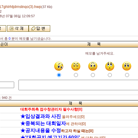
7ghlrhtjdrnstnqo(3).hwp
(37 Kb)
2
8년 07월 06일 12:09:57
해서 총
0
분이 메모를 남기셨습니다.
메모를 남겨주세요.
 940 건
대회주최측 접수창관리자 필수사항[0]
★입상결과와 사진
올려주세요[0]
★중복되는 대회일자
에 관하여[0]
★공지내용을 수정
하고자 하실 때는[0]
★'대회공지 예고기간 60일'