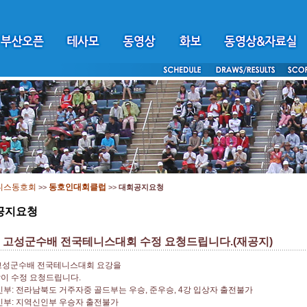
니스동호회
동호인대회클럽
>>
>>
대회공지요청
공지요청
회 고성군수배 전국테니스대회 수정 요청드립니다.(재공지)
 고성군수배 전국테니스대회 요강을
이 수정 요청드립니다.
인부: 전라남북도 거주자중 골드부는 우승, 준우승, 4강 입상자 출전불가
인부: 지역신인부 우승자 출전불가