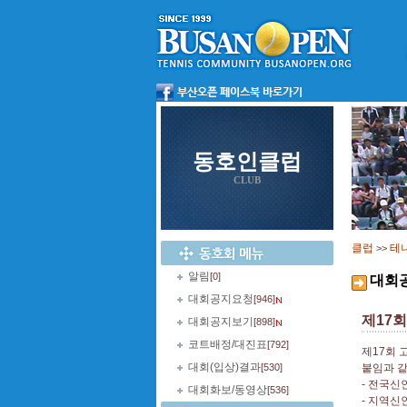
동호인클럽
CLUB
클럽
테
>>
알림
[0]
대회
대회공지요청
[946]
제17
대회공지보기
[898]
코트배정/대진표
[792]
제17회
대회(입상)결과
[530]
붙임과 같
- 전국신
대회화보/동영상
[536]
- 지역신