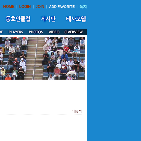
HOME
LOGIN
JOIN
쪽지
|
|
|
ADD FAVORITE
|
이동석