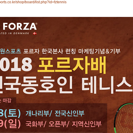
orts.co.kr/shop/board/list.php?id=fztennis