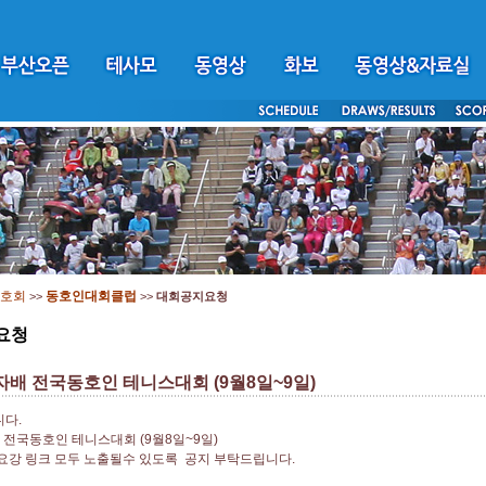
호회
동호인대회클럽
>>
>>
대회공지요청
요청
르자배 전국동호인 테니스대회 (9월8일~9일)
다.
배 전국동호인 테니스대회 (9월8일~9일)
요강 링크 모두 노출될수 있도록 공지 부탁드립니다.