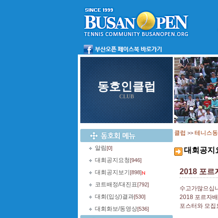
동호인클럽
CLUB
클럽
테니스동
>>
알림
[0]
대회공지
대회공지요청
[946]
2018 포
대회공지보기
[898]
코트배정/대진표
[792]
수고가많으십니
대회(입상)결과
[530]
2018 포르자
포스터와 모집
대회화보/동영상
[536]