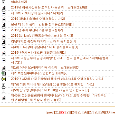
이테니스[2]
2019년 창원시설공단 고객감사 송년 테니스대회(12/8)[1]
제18회 거제시장배 전국테니스대회[2]
2019 경남대 총장배 수정요청입니다.[2]
울산 제 16회 롯데ㆍ반딧불 전국동호인대회[1]
2019년 추계 부산대오픈 수정요청1[2]
2019 3th kim's 전국동호인테니스대회 공지[3]
경남대학교 총장배 대학테니스 대회 공지요청[1]
제3회 LH사장배 경남테니스대회 공지등록요청[1]
2019년추계부산대오픈 대회공지요청[1]
제 8회 의령군수배 금경라이팅*한아테크 전국 동호인테니스대회(혼합복
식부)[1]
제1회 이테니스아카데미배 여성테니스대회신청[0]
제21회창원부부테니스연합회장배대회[2]
2019년 제2회 산청 천왕봉배 동호인 테니스대회 수정요청합니다.[1]
제7회 기장 위너배 테니스대회 10월 9일(수)로 연기합니다.[1]
재5회 남구청장배테니스대회 10월 27일로 연기합니다.[1]
제45회 고성군협회장배 전국테니스대회 대회 요강 수정입니다.(전국신
인부 비랭킹 1회 우승자 출전 가능)[0]
[21]
[22]
[23]
[24]
[25]
[26]
[27]
[28]
[29]
[30]
[prev]
[ne