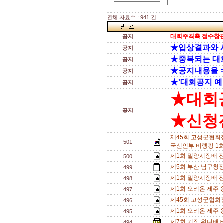
전체 자료수 : 941 건
대회주최측 접수창관
공지
★입상결과와 
공지
★중복되는 대
공지
★공지내용을 
공지
★'대회공지 예
공지
★대회
공지
★신청전
제45회 고성군협회
501
국신인부 비랭킹 1회
제1회 밀양시장배 
500
제5회 부산 남구청장
499
제1회 밀양시장배 
498
제1회 오리온 제주
497
제45회 고성군협회
496
제1회 오리온 제주
495
제7회 기장 위너배 테
494