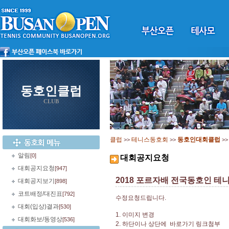
동호인클럽
CLUB
클럽
테니스동호회
동호인대회클럽
>>
>>
>
알림
[0]
대회공지요청
대회공지요청
[947]
2018 포르자배 전국동호인 테니
대회공지보기
[898]
코트배정/대진표
[792]
수정요청드립니다.
대회(입상)결과
[530]
1. 이미지 변경
대회화보/동영상
[536]
2. 하단이나 상단에 바로가기 링크첨부