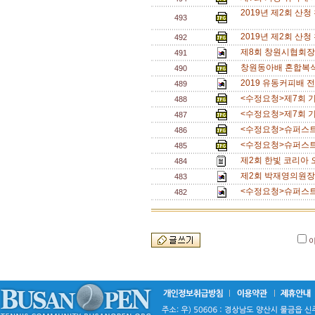
2019년 제2회 산
493
2019년 제2회 산
492
제8회 창원시협회장
491
창원동아배 혼합복식 
490
2019 유동커피배 
489
<수정요청>제7회 기장
488
<수정요청>제7회 기장
487
<수정요청>슈퍼스트링
486
<수정요청>슈퍼스트링
485
제2회 한빛 코리아 
484
제2회 박재영의원장배 
483
<수정요청>슈퍼스트링
482