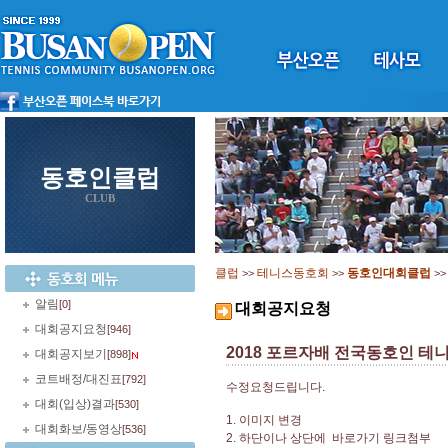
동호인클럽
CLUB
클럽
테니스동호회
동호인대회클럽
>>
>>
>
알림
[0]
대회공지요청
대회공지요청
[946]
2018 포르자배 전국동호인 테니
대회공지보기
[898]
코트배정/대진표
[792]
수정요청드립니다.
대회(입상)결과
[530]
1. 이미지 변경
대회화보/동영상
[536]
2. 하단이나 상단에 바로가기 링크첨부