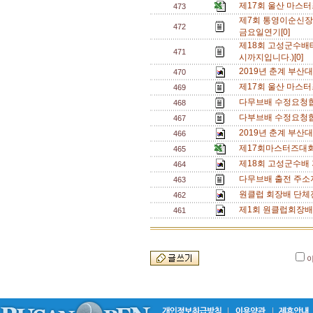
제17회 울산 마스터
473
제7회 통영이순신장
472
금요일연기[0]
제18회 고성군수배테
471
시까지입니다.)[0]
2019년 춘계 부산
470
제17회 울산 마스터
469
다무브배 수정요청합
468
다부브배 수정요청합
467
2019년 춘계 부산
466
제17회마스터즈대회
465
제18회 고성군수배 
464
다무브배 출전 주소지
463
원클럽 회장배 단체전
462
제1회 원클럽회장배
461