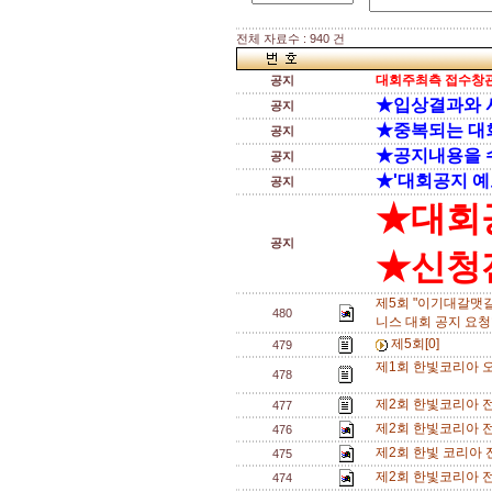
전체 자료수 : 940 건
대회주최측 접수창관
공지
★입상결과와 
공지
★중복되는 대
공지
★공지내용을 
공지
★'대회공지 예
공지
★대회
공지
★신청전
제5회 "이기대갈맷
480
니스 대회 공지 요청
제5회[0]
479
제1회 한빛코리아 오
478
제2회 한빛코리아 전
477
제2회 한빛코리아 전
476
제2회 한빛 코리아 
475
제2회 한빛코리아 전
474