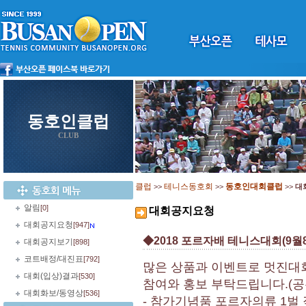
동호인클럽
CLUB
클럽
테니스동호회
동호인대회클럽
>>
>>
>>
대
알림
[0]
대회공지요청
대회공지요청
[947]
◆2018 포르자배 테니스대회(9월8
대회공지보기
[898]
코트배정/대진표
[792]
많은 상품과 이벤트로 멋진대
대회(입상)결과
[530]
참여와 홍보 부탁드립니다.(공
대회화보/동영상
[536]
- 참가기념품 포르자의류 1벌