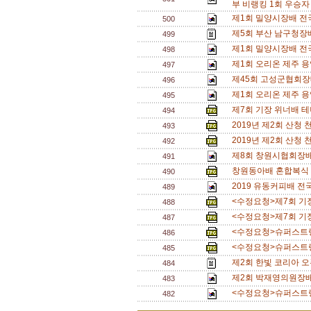
부 비랭킹 1회 우승자 
제1회 밀양시장배 전
500
제5회 부산 남구청장
499
제1회 밀양시장배 전
498
제1회 오리온 제주 
497
제45회 고성군협회장
496
제1회 오리온 제주 
495
제7회 기장 위너배 테니
494
2019년 제2회 산청
493
2019년 제2회 산청
492
제8회 창원시협회장배
491
창원동아배 혼합복식 A
490
2019 유동커피배 
489
<수정요청>제7회 기장 
488
<수정요청>제7회 기장 
487
<수정요청>슈퍼스트링
486
<수정요청>슈퍼스트링
485
제2회 한빛 코리아 오
484
제2회 박재영의원장배 전
483
<수정요청>슈퍼스트링
482