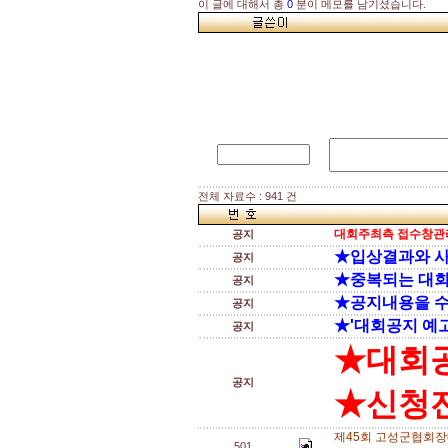
이 글에 대해서 총
0
분이 메모를 남기셨습니다.
전체 자료수 : 941 건
대회주최측 접수창관리
공지
★입상결과와 
공지
★중복되는 대
공지
★공지내용을 
공지
★'대회공지 예고
공지
★대회
공지
★신청전
제45회 고성군협회장
501