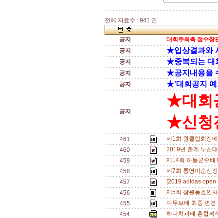
전체 자료수 : 941 건
공지
대회주최측 접수창관
★입상결과와 
공지
★중복되는 대
공지
★공지내용을 
공지
★'대회공지 예
공지
★대회
공지
★신청전
제1회 원클럽회장배
461
2019년 춘계 부산
460
제14회 하동군수배
459
제7회 통영이순신장
458
[2019 adidas o
457
제5회 창원동호인사
456
다무브배 최종 변경 
455
하나치과배 혼합복식 
454