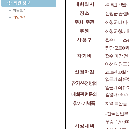
대 회 일 시
2018
년
10
월
6
회원보기
장 소
산청군 공설
가입하기
주최
·
주관
산청군 테니
후 원
산청군청
,
산
사 용 구
윌슨 테니스
팀당
52,000
참 가 비
접수 마감 전
예선 대진표 
신 청 마 감
2018
년
10
월
4
입금계좌
(
우
참가신청방법
입금계좌
(
우
대회관련문의
김영배
010-5
참가 기념품
지역 특산품
-
전국신인부
우승
: 1,500,0
시 상 내 역