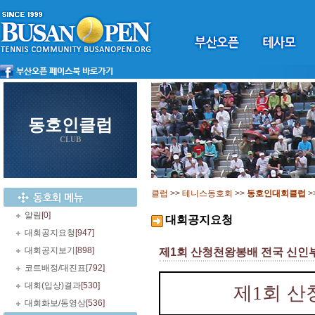
동호인클럽
CLUB
클럽
>>
테니스동호회
>>
동호인대회클럽
>
알림
[0]
대회공지요청
대회공지요청
[947]
대회공지보기
[898]
제1회 산청천왕봉배 전국 신인
코트배정/대진표
[792]
대회(입상)결과
[530]
제
1
회 산
대회화보/동영상
[536]