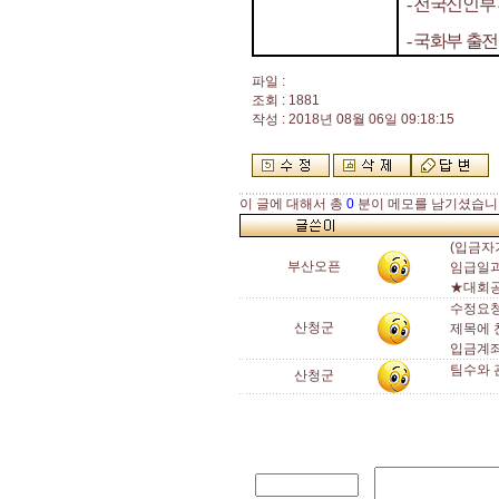
-
전국신인부
-
국화부 출전
파일 :
조회 : 1881
작성 : 2018년 08월 06일 09:18:15
이 글에 대해서 총
0
분이 메모를 남기셨습니
(입금자
부산오픈
임급일과
★대회공
수정요
산청군
제목에 
입금계좌
팀수와 
산청군