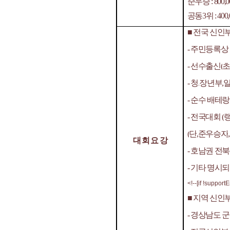
준우승
: 800,
공동
3
위
: 400
■
전국 신인
-
주민등록상
-
선수출신
(
-
청
.
장년부
,
-
순수 배테랑
-
전국대회
(
(
단
,
준우승자
대 회 요 강
-
호남권 전북
-
기타 명시되
<!--[if !support
■
지역 신인
-
경상남도 