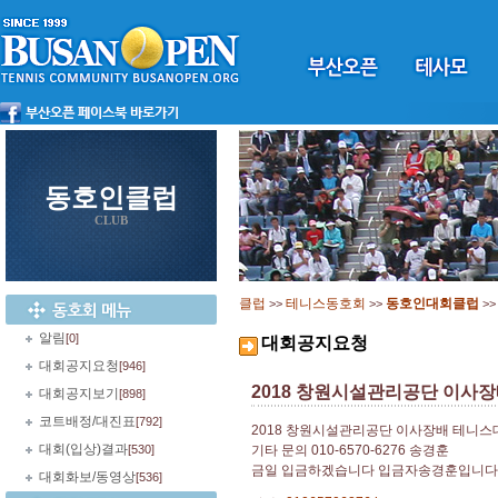
동호인클럽
CLUB
클럽
테니스동호회
동호인대회클럽
>>
>>
>
알림
[0]
대회공지요청
대회공지요청
[946]
2018 창원시설관리공단 이사
대회공지보기
[898]
코트배정/대진표
[792]
2018 창원시설관리공단 이사장배 테니스
대회(입상)결과
[530]
기타 문의 010-6570-6276 송경훈
금일 입금하겠습니다 입금자송경훈입니다
대회화보/동영상
[536]