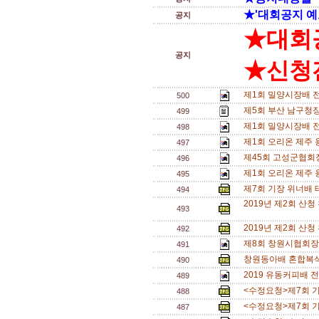
★'대회공지 예
공지
★대회
공지
★신청전
제1회 밀양시장배 
500
제5회 부산 남구청장
499
제1회 밀양시장배 
498
제1회 오리온 제주
497
제45회 고성군협회
496
제1회 오리온 제주
495
제7회 기장 위너배 테
494
2019년 제2회 산
493
2019년 제2회 산
492
제8회 창원시협회장
491
창원동아배 혼합복식 
490
2019 유동커피배 
489
<수정요청>제7회 기장
488
<수정요청>제7회 기장
487