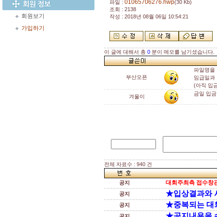
01065706276.hwp
파일 :
(30 Kb)
조회 : 2138
회원보기
작성 : 2018년 08월 06일 10:54:21
가입하기
이 글에 대해서 총
0
분이 메모를 남기셨습니다.
파일명을 
부산오픈
임급일과
(아직 입
금일 입
겨울이
전체 자료수 : 940 건
대회주최측 접수창관
공지
★입상결과와 
공지
★중복되는 대
공지
★공지내용을 
공지