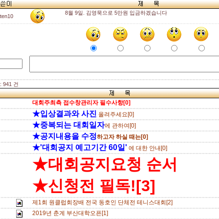
8월 9일. 김영묵으로 5만원 입금하겠습니다
nten10
 941 건
대회주최측 접수창관리자 필수사항[0]
★입상결과와 사진
올려주세요[0]
★중복되는 대회일자
에 관하여[0]
★공지내용을 수정
하고자 하실 때는[0]
★'대회공지 예고기간 60일'
에 대한 안내[0]
★대회공지요청 순서
★신청전 필독![3]
제1회 원클럽회장배 전국 동호인 단체전 테니스대회[2]
2019년 춘계 부산대학오픈[1]