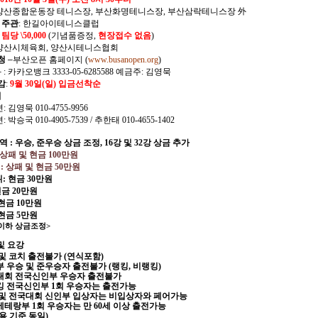
양산종합운동장 테니스장
,
부산화명테니스장
,
부산삼락테니스장 外
및 주관
:
한길아이테니스클럽
:
팀당
\50,000
(
기념품증정
,
현장접수 없음
)
양산시체육회
,
양산시테니스협회
청
–
부산오픈 홈페이지
(
www.busanopen.org
)
좌
:
카카오뱅크
3333-05-6285588
예금주
:
김영묵
감
:
9
월
30
일
(
일
)
입금선착순
처
련
:
김영묵
010-4755-9956
련
:
박승국
010-4905-7539 /
추한태
010-4655-1402
역 : 우승, 준우승 상금 조정, 16강 및 32강 상금 추가
상패 및 현금
100
만원
:
상패 및 현금
50
만원
위
:
현금
30
만원
현금
20
만원
현금
10
만원
현금
5
만원
 이하 상금조정
>
 및 요강
및 코치 출전불가
(
연식포함
)
부 우승 및 준우승자 출전불가
(
랭킹
,
비랭킹
)
대회 전국신인부 우승자 출전불가
킹 전국신인부
1
회 우승자는 출전가능
 및 전국대회 신인부 입상자는 비입상자와 페어가능
베테랑부
1
회 우승자는 만
60
세 이상 출전가능
용 기준 동일
)