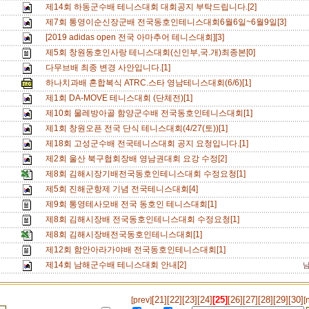
제14회 하동군수배 테니스대회 대회공지 부탁드립니다.[2]
제7회 통영이순신장군배 전국동호인테니스대회6월6일~6월9일[3]
[2019 adidas open 전국 아마추어 테니스대회][3]
제5회 창원동호인사랑 테니스대회(신인부,국.개)최종본[0]
다무브배 최종 변경 사안입니다.[1]
하나치과배 혼합복식 ATRC.스타 영남테니스대회(6/6)[1]
제1회 DA-MOVE 테니스대회 (단체전)[1]
제10회 물레방아골 함양군수배 전국동호인테니스대회[1]
제1회 창원오픈 전국 단식 테니스대회(4/27(토))[1]
제18회 고성군수배 전국테니스대회 공지 요청입니다.[1]
제2회 울산 북구협회장배 영남권대회 요강 수정[2]
제8회 김해시장기배전국동호인테니스대회 수정요청[1]
제5회 진해군항제 기념 전국테니스대회[4]
제9회 통영테사모배 전국 동호인 테니스대회[1]
제8회 김해시장배 전국동호인테니스대회 수정요청[1]
제8회 김해시장배전국동호인테니스대회[1]
제12회 함안아라가야배 전국동호인테니스대회[1]
제14회 남해군수배 테니스대회 안내[2]
[21]
[22]
[23]
[24]
[25]
[26]
[27]
[28]
[29]
[30]
[prev]
[