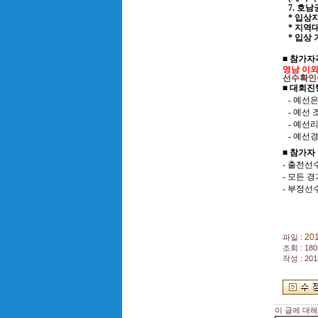
7.
호남
*
입상자
*
지역대
*
입상 
■ 참가자
영남 이외
선수확인이
■ 대회
-
예선은
-
예선 
-
예선리
-
예선
■ 참가자
-
출전선
-
모든 경
-
부정선수
201
파일 :
조회 : 180
작성 : 201
이 글에 대