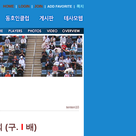
HOME
LOGIN
JOIN
쪽지
|
|
|
ADD FAVORITE
|
tenten10
I
회
(
구
.
배
)