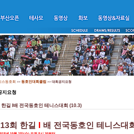
니스동호회
동호인대회클럽
>>
>>
대회공지요청
공지요청
 한길 I배 전국동호인 테니스대회 (10.3)
I
제
13
회 한길
배 전국동호인 테니스대
2018
년
10
월
3
일
(
수
)
오전
8
시
30
부터