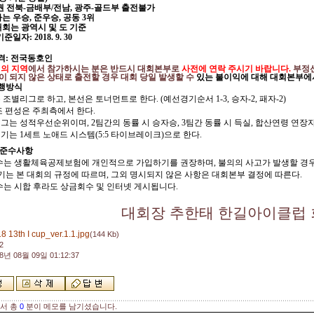
권 전북
-
금배부
/
전남
,
광주
-
골드부 출전불가
는 우승
,
준우승
,
공동
3
위
회는 광역시 및 도 기준
기준일자
: 2018. 9. 30
격
:
전국동호인
의 지역
에서
참가하시는 분은 반드시 대회본부로
사전에 연락 주시기 바랍니다
.
부정
 되지 않은 상태로 출전할 경우 대회 당일 발생할 수
있는 불이익에 대해 대회본부에
진행방식
 조별리그로 하고
,
본선은 토너먼트로 한다
. (
예선경기순서
1-3,
승자
-2,
패자
-2)
조 편성은 주최측에서 한다
.
그는 성적우선순위이며
, 2
팀간의 동률 시 승자승
, 3
팀간 동률 시 득실
,
합산연령 연장자
경기는
1
세트 노애드 시스템
(5:5
타이브레이크
)
으로 한다
.
 준수사항
수는 생활체육공제보험에 개인적으로 가입하기를 권장하며
,
불의의 사고가 발생할 경
기는 본 대회의 규정에 따르며
,
그외 명시되지 않은 사항은 대회본부 결정에 따른다
.
는 시합 후라도 상금회수 및 인터넷 게시됩니다
.
대회장 추한태 한길아이클럽
8 13th I cup_ver.1.1.jpg
(144 Kb)
2
8년 08월 09일 01:12:37
해서 총
0
분이 메모를 남기셨습니다.