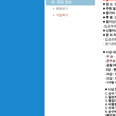
■ 장 소
:
회원보기
■ 주최 
■ 참가비
가입하기
■ 후 원
:
■ 참가신
-
입금계
■ 신청마
■ 문 의 
-
입금관
-
경기관
■ 시상 내
-
우 승
:
-
준우승
-
공동
3
-8
강
:
-16
강
:
-32
강
:
<150
팀
■ 시상
1.
선수 
2.
일반
3.
랭킹
4.
비랭
5.
지역
6.
순수
(
페어적