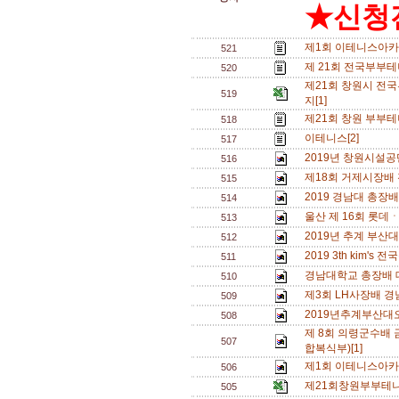
★신청전
제1회 이테니스아카
521
제 21회 전국부부테
520
제21회 창원시 전
519
지[1]
제21회 창원 부부테
518
이테니스[2]
517
2019년 창원시설공단
516
제18회 거제시장배
515
2019 경남대 총장
514
울산 제 16회 롯데
513
2019년 추계 부산
512
2019 3th kim'
511
경남대학교 총장배 
510
제3회 LH사장배 
509
2019년추계부산대
508
제 8회 의령군수배
507
합복식부)[1]
제1회 이테니스아카
506
제21회창원부부테
505