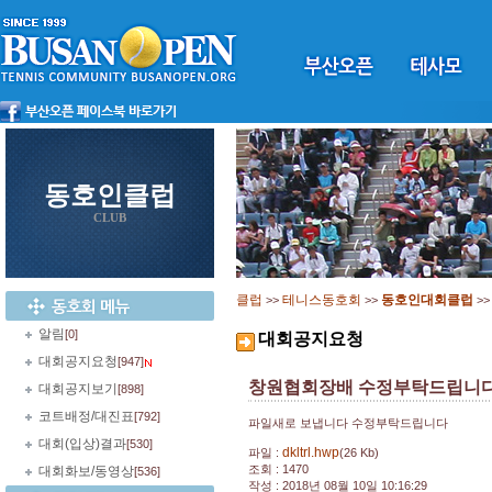
동호인클럽
CLUB
클럽
테니스동호회
동호인대회클럽
>>
>>
>
알림
[0]
대회공지요청
대회공지요청
[947]
창원협회장배 수정부탁드립니
대회공지보기
[898]
코트배정/대진표
[792]
파일새로 보냅니다 수정부탁드립니다
대회(입상)결과
[530]
dkltrl.hwp
파일 :
(26 Kb)
조회 : 1470
대회화보/동영상
[536]
작성 : 2018년 08월 10일 10:16:29