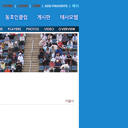
HOME
LOGIN
JOIN
쪽지
|
|
|
ADD FAVORITE
|
겨울이