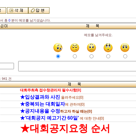
해서 총
0
분이 메모를 남기셨습니다.
메모를 남겨주세요.
 941 건
대회주최측 접수창관리자 필수사항[0]
★입상결과와 사진
올려주세요[0]
★중복되는 대회일자
에 관하여[0]
★공지내용을 수정
하고자 하실 때는[0]
★'대회공지 예고기간 60일'
에 대한 안내[0]
★대회공지요청 순서