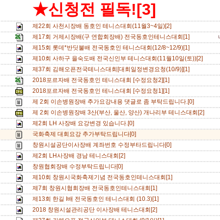
★신청전 필독![3]
제22회 사천시장배 동호인 테니스대회(11월3~4일)[2]
제17회 거제시장배(구 연합회장배) 전국동호인테니스대회[1]
제15회 롯데*반딧불배 전국동호인 테니스대회(12/8~12/9)[1]
제10회 사하구 을숙도배 전국신인부 테니스대회(11월10일(토))[2]
제37회 김해오픈전국테니스대회[대회일정변경요청(10/9)][1]
2018포르자배 전국동호인 테니스대회 [수정요청2][1]
2018포르자배 전국동호인 테니스대회 [수정요청1][1]
제 2회 이손병원장배 추가요강내용 댓글로 좀 부탁드립니다.[0]
제 2회 이손병원장배 3산(부산, 울산, 양산) 개나리부 테니스대회[2]
제2회 LH 사장배 요강변경 있습니다.[0]
국화축제 대회요강 추가부탁드립니다[0]
창원시설공단이사장배 계좌번호 수정부타드립니다[0]
제2회 LH사장배 경남 테니스대회[2]
창원협회장배 수정부탁드립니다[0]
제10회 창원시국화축제기념 전국동호인테니스대회[1]
제7회 창원시협회장배 전국동호인테니스대회[1]
제13회 한길 I배 전국동호인 테니스대회 (10.3)[1]
2018 창원시설관리공단 이사장배 테니스대회[2]