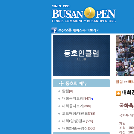
동호인클럽
CLUB
클럽
테
>>
알림
[0]
대회
대회공지요청
[947]
국화축
대회공지보기
[898]
코트배정/대진표
[792]
국화부 대
대회(입상)결과
[530]
파일 :
조회 : 190
대회화보/동영상
[536]
작성 : 201