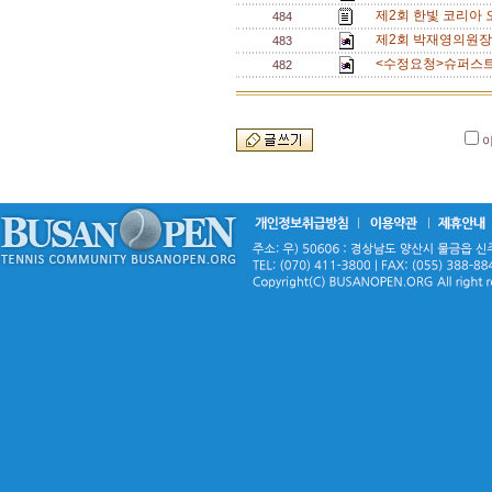
제2회 한빛 코리아 
484
제2회 박재영의원장배 
483
<수정요청>슈퍼스트링
482