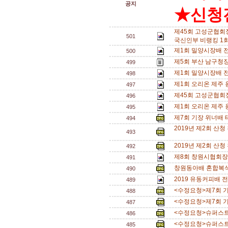
공지
★신청전
제45회 고성군협회
501
국신인부 비랭킹 1회
제1회 밀양시장배 
500
제5회 부산 남구청장
499
제1회 밀양시장배 
498
제1회 오리온 제주
497
제45회 고성군협회
496
제1회 오리온 제주
495
제7회 기장 위너배 테
494
2019년 제2회 산
493
2019년 제2회 산
492
제8회 창원시협회장
491
창원동아배 혼합복식 
490
2019 유동커피배 
489
<수정요청>제7회 기장
488
<수정요청>제7회 기장
487
<수정요청>슈퍼스트링
486
<수정요청>슈퍼스트링
485