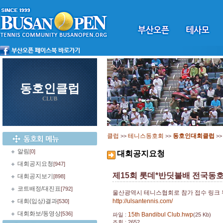
동호인클럽
CLUB
클럽
테니스동호회
동호인대회클럽
>>
>>
>
알림
[0]
대회공지요청
대회공지요청
[947]
제15회 롯데*반딧불배 전국동호인 
대회공지보기
[898]
코트배정/대진표
[792]
울산광역시 테니스협회로 참가 접수 링크
대회(입상)결과
http://ulsantennis.com/
[530]
대회화보/동영상
[536]
15th Bandibul Club.hwp
파일 :
(25 Kb)
조회 : 2652