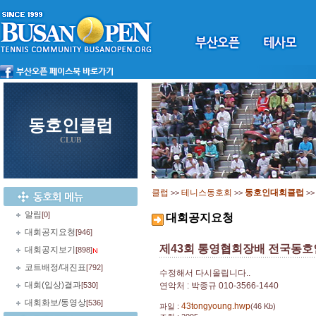
동호인클럽
CLUB
클럽
테니스동호회
동호인대회클럽
>>
>>
>
알림
[0]
대회공지요청
대회공지요청
[946]
제43회 통영협회장배 전국동호
대회공지보기
[898]
코트배정/대진표
[792]
수정해서 다시올립니다..
대회(입상)결과
[530]
연악처 : 박종규 010-3566-1440
대회화보/동영상
[536]
43tongyoung.hwp
파일 :
(46 Kb)