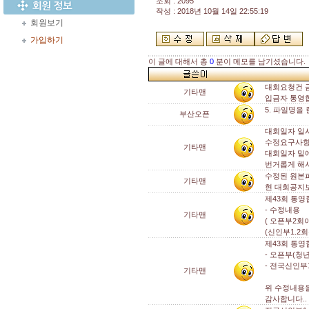
조회 : 2095
작성 : 2018년 10월 14일 22:55:19
회원보기
가입하기
이 글에 대해서 총
0
분이 메모를 남기셨습니다.
대회요청건 
기타맨
입금자 통영협
5. 파일명을
부산오픈
대회일자 일
수정요구사
기타맨
대회일자 밑에
번거롭게 해서
수정된 원본
기타맨
현 대회공지
제43회 통
- 수정내용
기타맨
( 오픈부2회
(신인부1.
제43회 통
- 오픈부(
- 전국신인
기타맨
위 수정내용을
감사합니다..