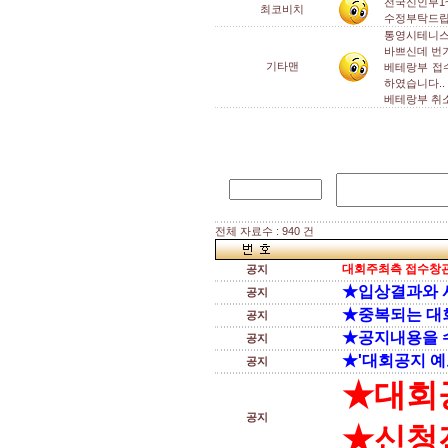
전국신인부1
최코비치
수정부탁드립
통영시테니스
바쁘신데 번
기타맨
베테랑부 접
하였습니다..
베테랑부 취소
전체 자료수 : 940 건
대회주최측 접수창관
공지
★입상결과와 
공지
★중복되는 대
공지
★공지내용을 
공지
★'대회공지 예
공지
★대회
공지
★신청전