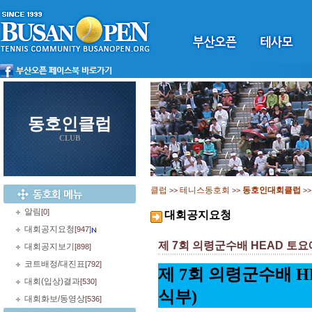
동호인클럽
CLUB
클럽
테니스동호회
동호인대회클럽
>>
>>
>
알림
[0]
대회공지요청
대회공지요청
[947]
제 7회 의령군수배 HEAD 토요
대회공지보기
[898]
코트배정/대진표
[792]
제 7회 의령군수배 H
대회(입상)결과
[530]
식부)
대회화보/동영상
[536]