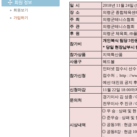
일
시
2018년 11월 24일 
회원보기
장
소
의령군 종합체육센
가입하기
주
최
의령군테니스협회
주
관
의령군테니스협회
후
원
의령군 체육회, ㈜
개인복식 팀당 5만
참가비
* 당일 현장납부시 
참가상품
지역특산품
사용구
헤드볼
인터넷 접수시 선수 
접수처
;
http : //
참가신청
예선 대진표 공지 
신청마감
11월 22일 18:00까
경기이사 김 성종 / 01
문의처
전무이사 주 진규 / 01
◎ 우 승 : 상패 및 
◎ 준우승 : 상패 및
◎ 공동3위 : 현금 3
시상내역
◎ 공동8강 : 현금 1