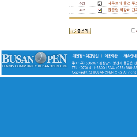
다무브배 출전 주소
463
원클럽 회장배 단
462