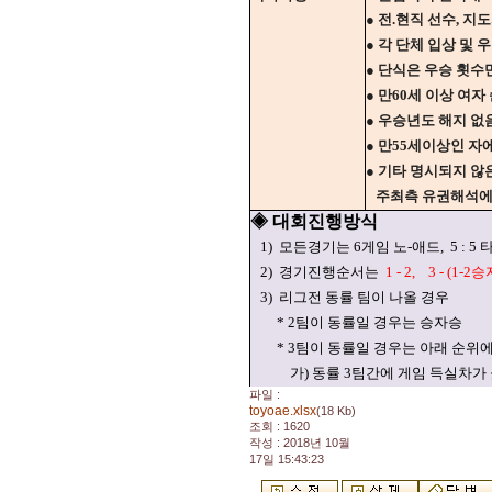
● 전.현직 선수, 
● 각 단체 입상 및 
● 단식은 우승 횟수
● 만60세 이상 여
● 우승년도 해지 없
● 만55세이상인 자
● 기타 명시되지 않
주최측 유권해석에
◈ 대회진행방식
1)
모든경기는 6게임 노-애드,
5 : 
2)
경기진행순서는
1 - 2,
3 - (1-2승
3)
리그전 동률 팀이 나올 경우
* 2팀이 동률일 경우는 승자승
* 3팀이 동률일 경우는 아래 순위
가) 동률 3팀간에 게임 득실차가
파일 :
toyoae.xlsx
(18 Kb)
조회 : 1620
작성 : 2018년 10월
17일 15:43:23