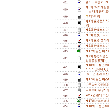
슈퍼스트링 2019
481
제5회 "이기대갈
480
니스 대회 공지 요
제5회[0]
479
제1회 한빛코리아
478
[0]
제2회 한빛코리아 
477
제2회 한빛코리아 
476
제2회 한빛 코리아
475
제2회 한빛코리아 
474
제17회 울산 마스
473
제7회 통영이순신
472
일금요일연기[0]
제18회 고성군수배
471
시까지입니다.)[0
2019년 춘계 부
470
제17회 울산 마스
469
다무브배 수정요청
468
다부브배 수정요청
467
2019년 춘계 부
466
제17회마스터즈대
465
제18회 고성군수배
464