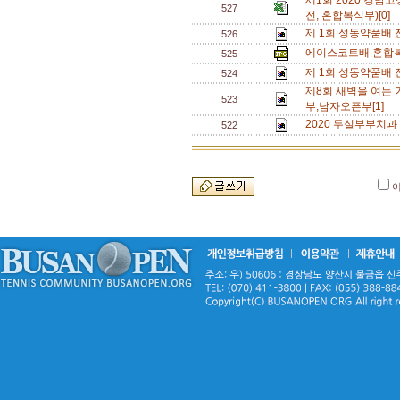
제1회 2020 경
527
전, 혼합복식부)[0]
제 1회 성동약품배 전
526
에이스코트배 혼합복식
525
제 1회 성동약품배 전
524
제8회 새벽을 여는 
523
부,남자오픈부[1]
2020 두실부부치과
522