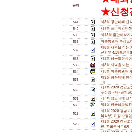
공지
★신청전
제3회 창단테배 단
541
제1회 프리미엄에셋
540
제13회 함안아라가
539
이손병원배 수정요청
538
제8회 새벽을 여는 
537
신인부 4/19오픈부)[
제1회 남동발전사장
536
제8회 새벽을 여는
535
제3회 이손병원배 개나
534
제3회 창단테배 단식
533
[0]
제1회 2020 경
532
수정입니다.(단체전).
제3회 창단테배 단식삼
531
제1회 한국남동발전
530
제1회 2020 경
529
복식부) 요강 수정입
제1회 2020 경
528
전, 혼합복식부)[0]