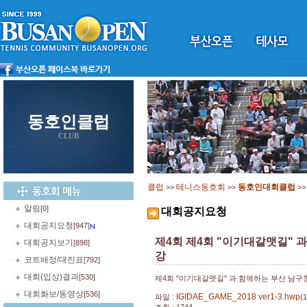
동호인클럽
CLUB
클럽
테니스동호회
동호인대회클럽
>>
>>
>
알림
[0]
대회공지요청
대회공지요청
[947]
제4회 제4회 "이기대갈맷길" 
대회공지보기
[898]
강
코트배정/대진표
[792]
대회(입상)결과
[530]
제4회 "이기대갈맷길" 과 함께하는 부산 남
대회화보/동영상
[536]
IGIDAE_GAME_2018 ver1-3.hwp
파일 :
(