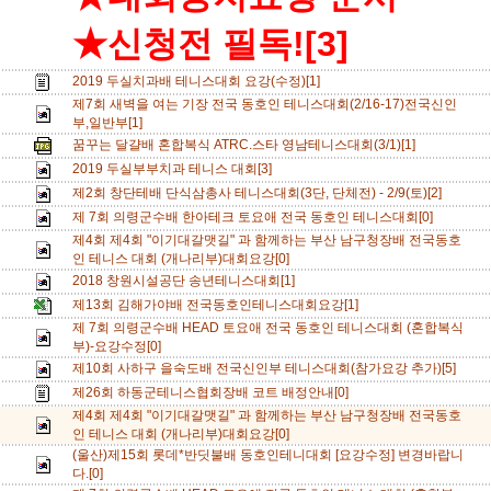
★신청전 필독![3]
2019 두실치과배 테니스대회 요강(수정)[1]
제7회 새벽을 여는 기장 전국 동호인 테니스대회(2/16-17)전국신인
부,일반부[1]
꿈꾸는 달걀배 혼합복식 ATRC.스타 영남테니스대회(3/1)[1]
2019 두실부부치과 테니스 대회[3]
제2회 창단테배 단식삼총사 테니스대회(3단, 단체전) - 2/9(토)[2]
제 7회 의령군수배 한아테크 토요애 전국 동호인 테니스대회[0]
제4회 제4회 "이기대갈맷길" 과 함께하는 부산 남구청장배 전국동호
인 테니스 대회 (개나리부)대회요강[0]
2018 창원시설공단 송년테니스대회[1]
제13회 김해가야배 전국동호인테니스대회요강[1]
제 7회 의령군수배 HEAD 토요애 전국 동호인 테니스대회 (혼합복식
부)-요강수정[0]
제10회 사하구 을숙도배 전국신인부 테니스대회(참가요강 추가)[5]
제26회 하동군테니스협회장배 코트 배정안내[0]
제4회 제4회 "이기대갈맷길" 과 함께하는 부산 남구청장배 전국동호
인 테니스 대회 (개나리부)대회요강[0]
(울산)제15회 롯데*반딧불배 동호인테니대회 [요강수정] 변경바랍니
다.[0]