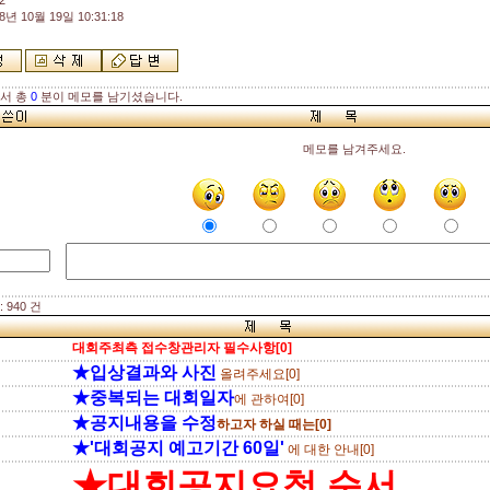
2
8년 10월 19일 10:31:18
해서 총
0
분이 메모를 남기셨습니다.
메모를 남겨주세요.
 940 건
대회주최측 접수창관리자 필수사항[0]
★입상결과와 사진
올려주세요[0]
★중복되는 대회일자
에 관하여[0]
★공지내용을 수정
하고자 하실 때는[0]
★'대회공지 예고기간 60일'
에 대한 안내[0]
★대회공지요청 순서