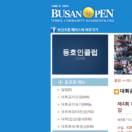
동호인클럽
CLUB
클럽
테
>>
알림
[0]
대회
대회공지요청
[946]
제4회
대회공지보기
[898]
강
코트배정/대진표
[792]
대회(입상)결과
[530]
제4회 "
대회화보/동영상
[536]
IG
파일 :