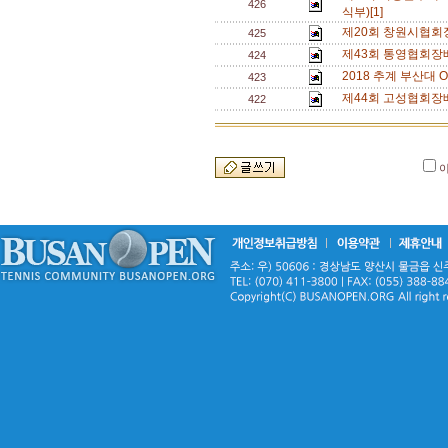
426
식부)[1]
제20회 창원시협회
425
제43회 통영협회장
424
2018 추계 부산대 O
423
제44회 고성협회장
422