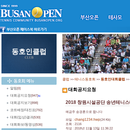
동호인클럽
CLUB
클럽
테니스동호회
동호인대회클럽
>>
>>
>
알림
[0]
대회공지요청
대회공지요청
[947]
2018 창원시설공단 송년테니
대회공지보기
[898]
코트배정/대진표
[792]
예금주 송경훈으로 합니다
대회(입상)결과
[530]
chang1234.hwp
파일 :
(24 Kb)
조회 : 2116
대회화보/동영상
[536]
작성 : 2018년 11월 13일 11:36:22