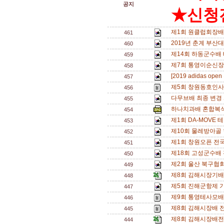
공지
★신청전
제1회 원클럽회장배
461
2019년 춘계 부산
460
제14회 하동군수배
459
제7회 통영이순신장
458
[2019 adidas o
457
제5회 창원동호인사
456
다무브배 최종 변경 
455
하나치과배 혼합복식 
454
제1회 DA-MOVE 
453
제10회 물레방아골
452
제1회 창원오픈 전국 
451
제18회 고성군수배
450
제2회 울산 북구협회
449
제8회 김해시장기배
448
제5회 진해군항제 
447
제9회 통영테사모배
446
제8회 김해시장배 
445
제8회 김해시장배전
444