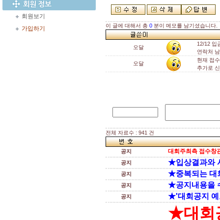
회원보기
이 글에 대해서 총
0
분이 메모를 남기셨습니다.
가입하기
12/12
오달
연락처 남깁
현재 접수
오달
추가로 신
전체 자료수 : 941 건
대회주최측 접수창관
공지
★입상결과와 
공지
★중복되는 대
공지
★공지내용을 
공지
★'대회공지 예
공지
★대회