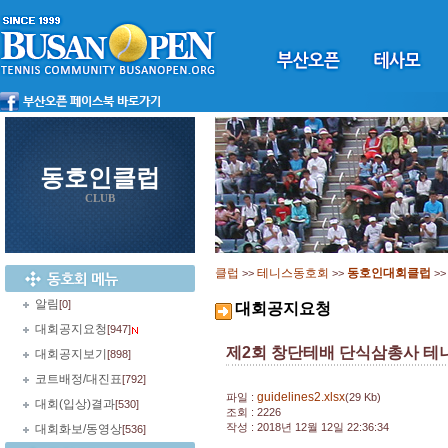
동호인클럽
CLUB
클럽
테니스동호회
동호인대회클럽
>>
>>
>
알림
[0]
대회공지요청
대회공지요청
[947]
제2회 창단테배 단식삼총사 테니스대
대회공지보기
[898]
코트배정/대진표
[792]
guidelines2.xlsx
파일 :
(29 Kb)
대회(입상)결과
[530]
조회 : 2226
작성 : 2018년 12월 12일 22:36:34
대회화보/동영상
[536]