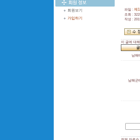
제
파일 :
회원보기
조회 : 322
가입하기
작성 : 201
이 글에 대
남해
남해군
전체 자료수 :