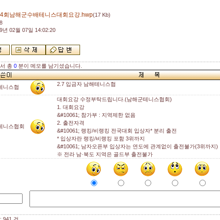
14회남해군수배테니스대회요강.hwp
(17 Kb)
8
9년 02월 07일 14:02:20
해서 총
0
분이 메모를 남기셨습니다.
2.7 입금자 남해테니스협
테니스협
대회요강 수정부탁드립니다.(남해군테니스협회)
1. 대회요강
&#10061; 참가부 : 지역제한 없음
2. 출전자격
테니스협회
&#10061; 랭킹/비랭킹 전국대회 입상자* 분리 출전
* 입상자란 랭킹/비랭킹 포함 3위까지
&#10061; 남자오픈부 입상자는 연도에 관계없이 출전불가(3위까지)
※ 전라 남·북도 지역은 골드부 출전불가
 941 건