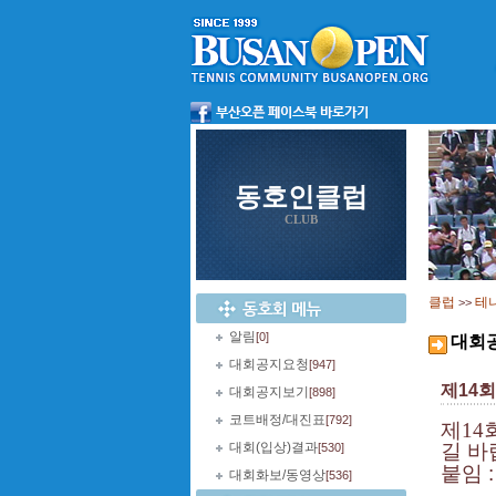
동호인클럽
CLUB
클럽
테
>>
알림
[0]
대회
대회공지요청
[947]
제14
대회공지보기
[898]
코트배정/대진표
[792]
제
14
대회(입상)결과
길 바
[530]
붙임 
대회화보/동영상
[536]