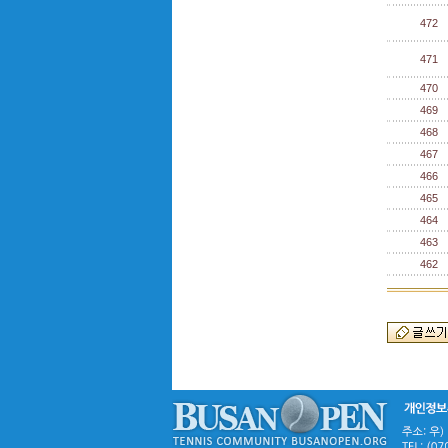
472
471
470
469
468
467
466
465
464
463
462