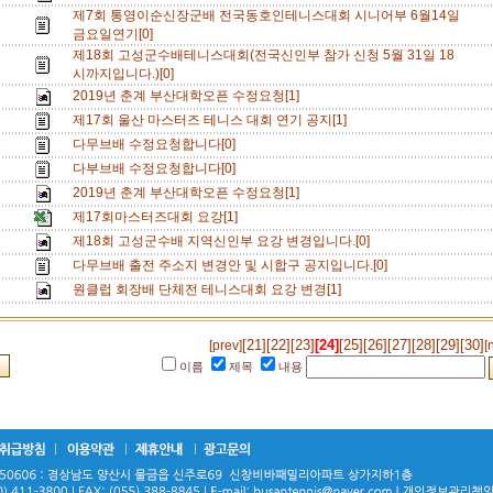
제7회 통영이순신장군배 전국동호인테니스대회 시니어부 6월14일
금요일연기[0]
제18회 고성군수배테니스대회(전국신인부 참가 신청 5월 31일 18
시까지입니다.)[0]
2019년 춘계 부산대학오픈 수정요청[1]
제17회 울산 마스터즈 테니스 대회 연기 공지[1]
다무브배 수정요청합니다[0]
다부브배 수정요청합니다[0]
2019년 춘계 부산대학오픈 수정요청[1]
제17회마스터즈대회 요강[1]
제18회 고성군수배 지역신인부 요강 변경입니다.[0]
다무브배 출전 주소지 변경안 및 시합구 공지입니다.[0]
원클럽 회장배 단체전 테니스대회 요강 변경[1]
[21]
[22]
[23]
[24]
[25]
[26]
[27]
[28]
[29]
[30]
[prev]
[
이름
제목
내용