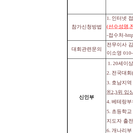
인터넷 
1.
선수성명
참가신청방법
(
,
접수처
-
-htt
전무이사 
대회관련문의
이소영
010
세이상
1. 20
전국대회
2.
호남지역
3.
※
위 입
2,3
신인부
베테랑부
4.
초등학교 
5.
지도자 출
개나리부
6.