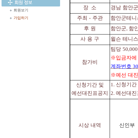
장
소
경남 함안군
회원보기
주최
⁃
주관
함안군테니
가입하기
후 원
함안군
함
,
사 용 구
윌슨 테니
팀당
50,000
※
입금자에
참가비
계좌번호
30
※
예선 대진
신청기
신청기간 및
1.
예선대진표공지
예선대진
2.
시상 내역
신인부