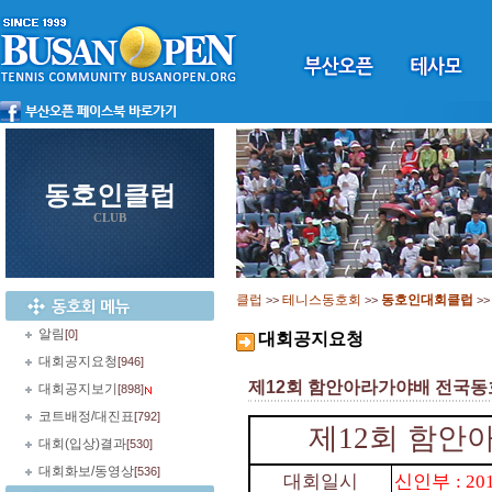
동호인클럽
CLUB
클럽
테니스동호회
동호인대회클럽
>>
>>
>
알림
[0]
대회공지요청
대회공지요청
[946]
제12회 함안아라가야배 전국
대회공지보기
[898]
코트배정/대진표
[792]
제
12
회 함안
대회(입상)결과
[530]
대회화보/동영상
[536]
대회일시
신인부
: 20