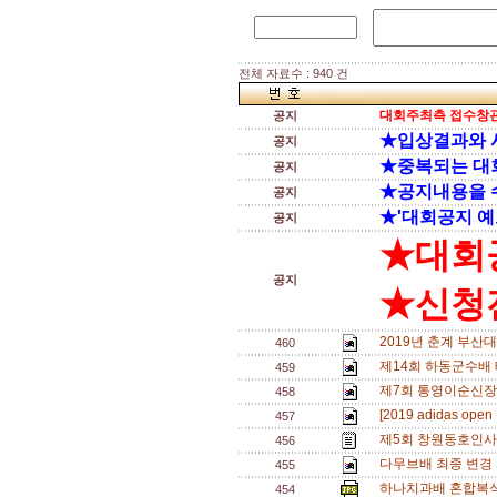
전체 자료수 : 940 건
대회주최측 접수창관
공지
★입상결과와 
공지
★중복되는 대
공지
★공지내용을 
공지
★'대회공지 예
공지
★대회
공지
★신청전
2019년 춘계 부산
460
제14회 하동군수배
459
제7회 통영이순신장
458
[2019 adidas o
457
제5회 창원동호인사
456
다무브배 최종 변경 
455
하나치과배 혼합복식 
454