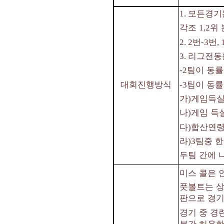
모든경기
1.
각조
위 
1,2
번
번
2. 2
-3
, 
리그전동
3.
팀이 동률
-2
팀이 동률
대회진행방식
-3
가
게임득실
)
나
게임 득
)
다
합산연령
)
라
팀중 한
)3
두팀 간에 
미스 콜은 
풋볼트는 상
판으로 경
경기 중 경
분간 허용