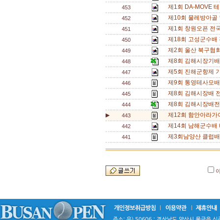
제1회 DA-MOVE 
453
제10회 물레방아골
452
제1회 창원오픈 전국 
451
제18회 고성군수배
450
제2회 울산 북구협회
449
제8회 김해시장기배
448
제5회 진해군항제 
447
제9회 통영테사모배
446
제8회 김해시장배 
445
제8회 김해시장배전
444
제12회 함안아라가
▶
443
제14회 남해군수배 
442
제3회남양산 클럽배
441