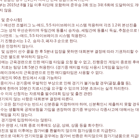
는 2015년 8월 1일 이후 타단체 포함하여 준우승 3회 또는 3위 6회에 도달하여
지 않음.
법 및 준수사항]
▷예선전 조별리그 노-에드, 5:5 타이브레이크 시스템 적용하며 각조 1.2위 본선진
그는 성적 우선순위이며 두팀간에 동률시 승자승, 세팀간에 동률시 득실, 추첨순으로
너먼트 : 노-애드, 5:5 타이브레이크 시스템 적용한다.
 진행순서는 1-2, 승자-3, 폐자-3 순으로 한다.
콜은 인정하지 않는다.
및 심판이 선수 콜을 한 후 5분내 입장을 못하면 대회본부 결정에 따라 기권처리할 
간은 별도로 부여하지 않는다.
에는 근육경련으로 인한 메디컬 타임을 요청 할 수 없고, 진행중인 게임이 종료된 
치료는 팀당 1회 5분간 허용한다. (경기중 메티컬 타임 사용시 1게임을 잃는다)
레이크에서의 근육경련으로 인한 메디컬타임은 사용할 수 없다.
드체인지 90초 한도에서 사용 가능하다
중이거나 경기중에 우발적인 부상으로 인해 경기가 불가능할 경우(골절,출혈 등),
에 한하여 10분간 치료시간을 요구할 수 있으며 10분 초과시는 실격 처리한다.
 이의 신청자는 자료제출 필수(대회 입상 및 출전 관련)
명기되지 않는 사항은 대회본부 결정에 따른다.
 ▷모든 참가선수는 반드시 신분증을 지참하여야 하며, 신분확인시 제출하지 못할 
수는 생활체육 공제보험을 가입을 권장하며 경기중 부상이나 각종사고에 대해서
책임을 지지 않는다.
 경기장에 입장하여서는 않된다.
수 판명 시, 대회 종료 이후에도 상금, 상패, 상품 등을 회수한다.
대진표 발표 이후에는 참가비를 환불하지 않으며 참가상품으로 지급한다.
변으로 대회가 연기되었을 경우에는 참가비 반환은 하지않으며 참가기념품으로 지