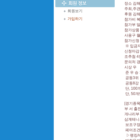
장소 김
주최,주
회원보기
후원 김
가입하기
참가비 복
참가부 일
참가상품
사용구 
참가신청 
※ 입금
신청마감 
조추첨 4
문의처 경기
시상 우 승
준 우 승 
공동3위 
공동8강
단, 100
단, 50
[경기종
부 서 
개나리부 
삼계테니
보조구장
페어조건
▷랭킹/