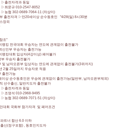
 ▷출전자격과 동일
▷최문규 010-2547-8052
농협 302-0689-7064-11 (차상미)
 출전자격 ▷만20세이상 순수동호인 "4/28(일) 8시30분
스장외
장
소
참조"
비랭킹 전국대회 우승자는 연도에 관계없이 출전불가
역신인부 우승자는 출전가능
비랭킹대회 입상자(4강이상) 페어불가
부 우승자 출전불가
 및 남자오픈부 입상자는 연도에 관계없이 출전불가(3위까지)
년 2월 25일까지 우승자로 적용
부 출전가능
세이상 순수동호인은 우승에 관계없이 출전가능(일반부, 남자오픈부제외)
현직 선수출신, 일반지도자 출전불가
 ▷출전자격과 동일
▷조영석 010-2968-9495
농협 302-0689-7071-51 (차상미)
동호인대회 국화부 참가자격 및 페어조건
부
파트너 합산 6.0 이하
선수출신(정구포함) , 동호인지도자