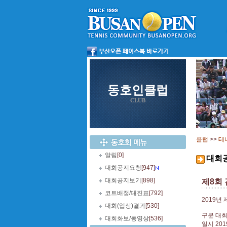
동호인클럽
CLUB
클럽
>>
테
알림
[0]
대회
대회공지요청
[947]
대회공지보기
[898]
제8회
코트배정/대진표
[792]
2019
대회(입상)결과
[530]
구분 대
대회화보/동영상
[536]
일시 201