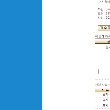
▷신청마
파일 :
gi
조회 : 18
작성 : 20
이 글에 대
총
전체 자료수 
공지
공지
공지