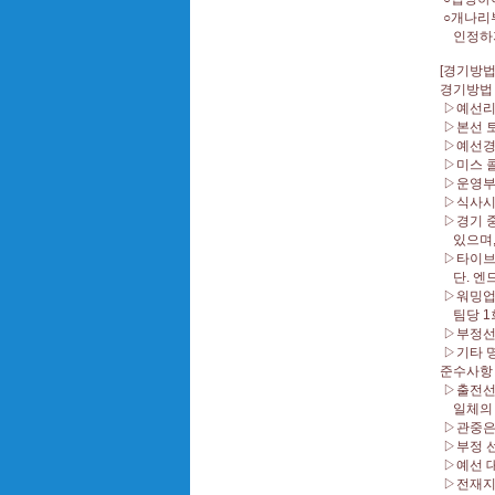
○개나리부
인정하
[경기방
경기방법 
▷예선리
▷본선 토
▷예선경기
▷미스 
▷운영부 
▷식사시
▷경기 중
있으며, 
▷타이브
단. 엔
▷워밍업
팀당 1회
▷부정선수
▷기타 
준수사항
▷출전선
일체의 
▷관중은
▷부정 선
▷예선 
▷전재지