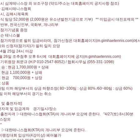
해시 삼계테니스장 외 보조구장 (약도/주소는 대회홈페이지 공지사항 참조)
관 김해시테니스협회
해시, 김해시체육회
식 팀당 52,000원 (2,000원은 유소년발전기금으로 기부) ** 미입금시 대진표제외 *
반부, 전국신인부, 국화부, 개나리부
 참가기념품 증정
월슨 테니스볼
참가자명으로 필히 입금바라며, 참가신청은 대회홈페이지(m.gimhaetennis.com)
자와 신청자(참가자)가 필히 일치 요망
4월 25일 24시 마감
월 26일 조추첨후 오후 6시에 대회홈페이지에 공지(m.gimhaetennis.com)
위원장 최문규 (H.P 010-2547-8052) / 협회사무실 (055-331-1098)
 : 현금 1,700,000원 + 상패
: 현금 1,100,000원 + 상패
: 현금 700,000원 + 상장
 : 상품
개팀 이하 해당부서의 상금 하향조정( 80~100팀 : 상금 80% /60~80팀 : 상금 60%)
개팀 이하 해당부서의 경기는 취소
목 및 출전자격]
출전자격 및 입급계좌 경기일시/장소
출전자격 ▷대한테니스협회(KTA)의 개나리부 요강에 준한다. "4/27(토) 8시30분
스장외
"
 ▷대한테니스협회(KTA)의 개나리부 요강에 준한다.
비랭킹대회 입상자(4강이상) 페어불가