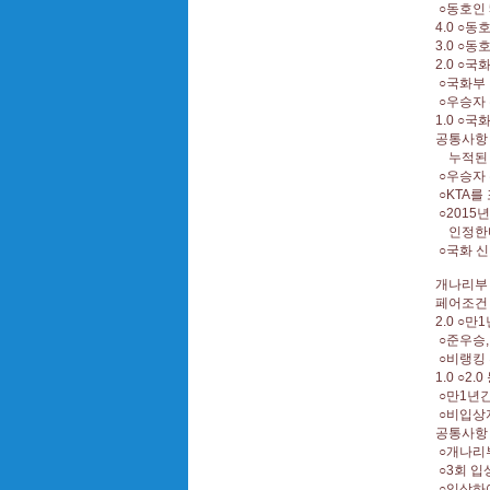
○동호인
4.0 ○
3.0 ○
2.0 ○
○국화부
○우승자
1.0 ○
공통사항
누적된 
○우승자 
○KTA를
○2015
인정한다.
○국화 신
개나리
페어조건 
2.0 ○
○준우승,
○비랭킹
1.0 ○
○만1년간
○비입
공통사항
○개나리부
○3회 입
○입상하