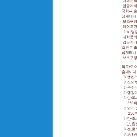
대회문의 
입금계좌 ▷
국화부 출
삼계테니
보조구장
페어조건
▷비랭킹
대회문의 
입금계좌 ▷
일반부 출
삼계테니
보조구
약도/주
홈페이지
▷랭킹/
▷신인부
▷순수 
▷랭킹대회
▷만40
250위 
▷연식 
250위 
▷만45
단, 합
▷전,현
▷2019