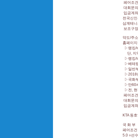
페어조건
대회문의 
입금계좌 ▷
전국신인부
삼계테니
보조구
약도/주
홈페이지
▷랭킹/
단, 지
▷랭킹/
▷베테랑
▷일반부
▷2018
▷국화
▷만60
▷전, 
페어조건
대회문의 
입금계좌 ▷
KTA 
국 화 
페어조건 
5.0 ○