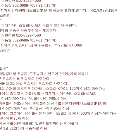
▷안성진 010-8529-4560
농협 302-0689-7057-81 (차상미)
전자격 ▷대한테니스협회(KTA)의 국화부 요강에 준한다. "4/27(토) 8시30분
스장외
"
 ▷대한테니스협회(KTA)의 국화부 요강에 준한다.
대회 우승은 우승횟수에서 제외한다.
▷안성진 010-8529-4560
농협 302-0689-7057-81 (차상미)
전자격 ▷만20세이상 순수동호인 "4/27(토) 8시30분
스장외
장
소
참조"
비랭킹대회 우승자, 준우승자는 연도에 관계없이 페어불가
 우승자는 비우승자로 간주한다.
베터랑 2회이상 우승자는 우승자로 간주한다.
 슈퍼급 동호인은 대한테니스협회(KTA)의 150위 이상과 페어가능
세이상 중학교 선수출신, 일반 지도자는 대한테니스협회(KTA)의
이상과 페어가능. 단, 합산나이 만85세 이상
정구출신 만35세이상 중학교이상 선수출신은 대한테니스협회(KTA)의
이상과 페어가능. 단, 합산나이 만85세 이상
세이상 고교이상 선수출신은 대한테니스협회(KTA)의 300위 이상과 페어가능
산나이 만95세 이상
직 선수출신(연식포함), 일반지도자끼리는 페어불가
년 3월 31일까지 우승자로 적용