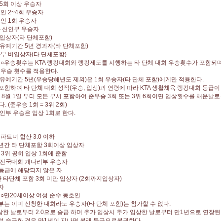
 5회 이상 우승자
동호인 2~4회 우승자
동호인 1회 우승자
국화 신인부 우승자
 입상자(타 단체포함)
 유예기간 5년 경과자(타 단체포함)
국화부 비입상자(타 단체포함)
 ○우승횟수는 KTA 랭킹대회와 랭킹제도를 시행하는 타 단체 대회 우승횟수가 포함
우승 횟수를 적용한다.
유예기간 5년(우승당해년도 제외)은 1회 우승자(타 단체 포함)에게만 적용한다.
 포함하여 타 단체 대회 성적(우승, 입상)과 연령에 따라 KTA 생활체육 랭킹대회 등급
년 8월 1일 부터 모든 부서 포함하여 준우승 3회 또는 3위 6회이면 입상횟수를 채운
 (준우승 1회 = 3위 2회)
인부 우승은 입상 1회로 한다.
부
파트너 합산 3.0 이하
만1년간 타 단체포함 3회이상 입상자
 3위 공히 입상 1회에 준함
 전국대회 개나리부 우승자
2.0 등급에 해당되지 않은 자
 타단체 포함 3회 미만 입상자 (2회까지입상자)
상자
 ○만20세이상 여성 순수 동호인
는 이미 신청한 대회라도 우승자(타 단체 포함)는 참가할 수 없다.
상한 날로부터 2.0으로 승급 하며 추가 입상시 추가 입상한 날로부터 만1년으로 연
여 승급한 경우 만1년이 지나면 본래 등급으로복귀한다.