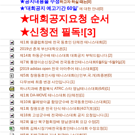
★공지내용을 수정
하고자 하실 때는[0]
★'대회공지 예고기간 60일'
에 대한 안내[0]
★대회공지요청 순서
★신청전 필독![3]
제1회 원클럽회장배 전국 동호인 단체전 테니스대회[2]
2019년 춘계 부산대학오픈[1]
제14회 하동군수배 테니스대회 대회공지 부탁드립니다.[2]
제7회 통영이순신장군배 전국동호인테니스대회6월6일~6월9일[3]
[2019 adidas open 전국 아마추어 테니스대회][3]
제5회 창원동호인사랑 테니스대회(신인부,국.개)최종본[0]
다무브배 최종 변경 사안입니다.[1]
하나치과배 혼합복식 ATRC.스타 영남테니스대회(6/6)[1]
제1회 DA-MOVE 테니스대회 (단체전)[1]
제10회 물레방아골 함양군수배 전국동호인테니스대회[1]
제1회 창원오픈 전국 단식 테니스대회(4/27(토))[1]
제18회 고성군수배 전국테니스대회 공지 요청입니다.[1]
제2회 울산 북구협회장배 영남권대회 요강 수정[2]
제8회 김해시장기배전국동호인테니스대회 수정요청[1]