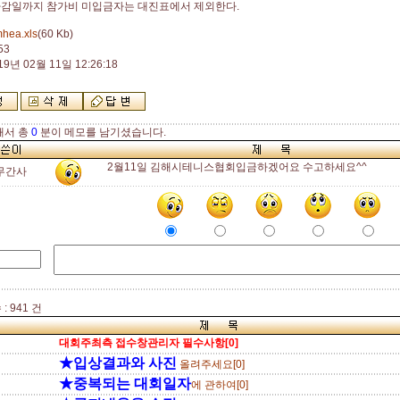
감일까지 참가비 미입금자는 대진표에서 제외한다.
mhea.xls
(60 Kb)
53
19년 02월 11일 12:26:18
해서 총
0
분이 메모를 남기셨습니다.
2월11일 김해시테니스협회입금하겠어요 수고하세요^^
무간사
: 941 건
대회주최측 접수창관리자 필수사항[0]
★입상결과와 사진
올려주세요[0]
★중복되는 대회일자
에 관하여[0]