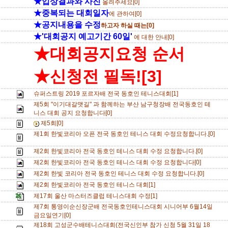
★입상결과와 사진
올려주세요[0]
★중복되는 대회일자
에 관하여[0]
★공지내용을 수정
하고자 하실 때는[0]
★'대회공지 예고기간 60일'
에 대한 안내[0]
★대회공지요청 순서
★신청전 필독![3]
슈퍼스트링 2019 포르자배 전국 동호인 테니스대회[1]
제5회 "이기대갈맷길" 과 함께하는 부산 남구청장배 전국동호인 테
니스 대회 공지 요청합니다[0]
제5회[0]
제1회 한빛코리아 오픈 전국 동호인 테니스 대회 수정요청합니다.[0]
제2회 한빛코리아 전국 동호인 테니스 대회 수정 요청합니다.[0]
제2회 한빛코리아 전국 동호인 테니스 대회 수정 요청합니다[0]
제2회 한빛 코리아 전국 동호인 테니스 대회 수정 요청합니다.[0]
제2회 한빛코리아 전국 동호인 테니스 대회[1]
제17회 울산 마스터즈클럽 테니스대회 수정[1]
제7회 통영이순신장군배 전국동호인테니스대회 시니어부 6월14일
금요일연기[0]
제18회 고성군수배테니스대회(전국신인부 참가 신청 5월 31일 18