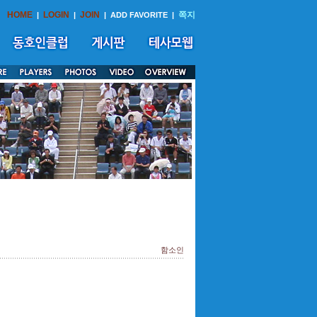
HOME
LOGIN
JOIN
쪽지
|
|
|
ADD FAVORITE
|
함소인