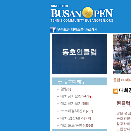
동호인클럽
CLUB
클럽
테
>>
알림
[0]
대회
대회공지요청
[947]
원클럽
대회공지보기
[898]
코트배정/대진표
[792]
많은 관심
대회(입상)결과
[530]
동호인분들
참고하여 
대회화보/동영상
[536]
고맙습니