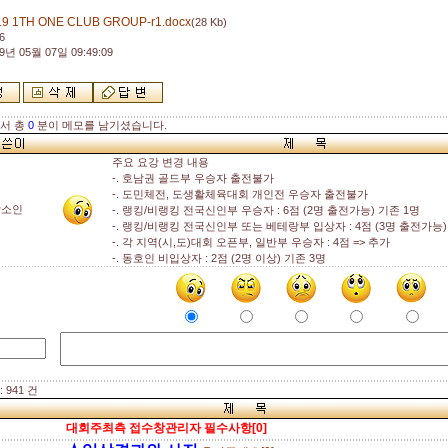
19 1TH ONE CLUB GROUP-r1.docx
(28 Kb)
6
9년 05월 07일 09:49:09
해서 총
0
분이 메모를 남기셨습니다.
주요 요강 변경 내용
-. 호남권 골드부 우승자 출전불가
-. 도민체전, 도생활체육대회 개인전 우승자 출전불가
함소인
-. 랭킹/비랭킹 전국신인부 우승자 : 6점 (2명 출전가능) 기존 1명
-. 랭킹/비랭킹 전국신인부 또는 베테랑부 입상자 : 4점 (3명 출전가능)
-. 각 지역(시,도)대회 오픈부, 일반부 우승자 : 4점 => 추가
-. 동호인 비입상자 : 2점 (2명 이상) 기존 3명
 941 건
대회주최측 접수창관리자 필수사항[0]