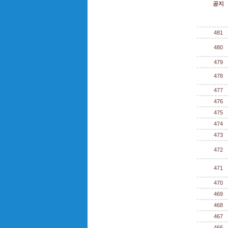
공지
481
480
479
478
477
476
475
474
473
472
471
470
469
468
467
466