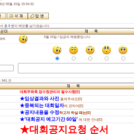
9년 05월 15일 15:54:32
해서 총
0
분이 메모를 남기셨습니다.
5월 15일 / 입금자 채병훈입니다.
채씨
 941 건
대회주최측 접수창관리자 필수사항[0]
★입상결과와 사진
올려주세요[0]
★중복되는 대회일자
에 관하여[0]
★공지내용을 수정
하고자 하실 때는[0]
★'대회공지 예고기간 60일'
에 대한 안내[0]
★대회공지요청 순서