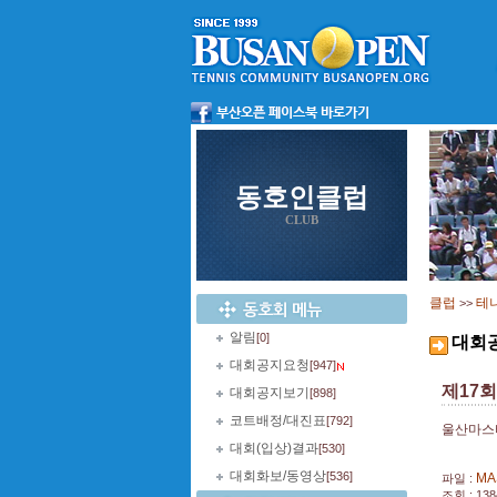
동호인클럽
CLUB
클럽
테
>>
알림
[0]
대회
대회공지요청
[947]
제17
대회공지보기
[898]
코트배정/대진표
[792]
울산마스
대회(입상)결과
[530]
대회화보/동영상
[536]
MA
파일 :
조회 : 138