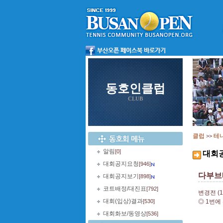
동호인클럽
CLUB
클럽
테
>>
알림
[0]
대회
대회공지요청
[946]
다부브
대회공지보기
[898]
코트배정/대진표
[792]
변경전 (
대회(입상)결과
[530]
◎ 1번에
대회화보/동영상
[536]