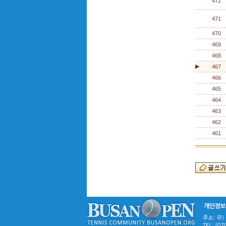
472
471
470
469
468
▶
467
466
465
464
463
462
461