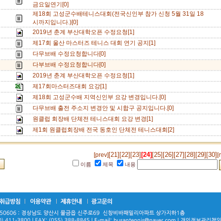
금요일연기[0]
제18회 고성군수배테니스대회(전국신인부 참가 신청 5월 31일 18
시까지입니다.)[0]
2019년 춘계 부산대학오픈 수정요청[1]
제17회 울산 마스터즈 테니스 대회 연기 공지[1]
다무브배 수정요청합니다[0]
다부브배 수정요청합니다[0]
2019년 춘계 부산대학오픈 수정요청[1]
제17회마스터즈대회 요강[1]
제18회 고성군수배 지역신인부 요강 변경입니다.[0]
다무브배 출전 주소지 변경안 및 시합구 공지입니다.[0]
원클럽 회장배 단체전 테니스대회 요강 변경[1]
제1회 원클럽회장배 전국 동호인 단체전 테니스대회[2]
[21]
[22]
[23]
[24]
[25]
[26]
[27]
[28]
[29]
[30]
[prev]
[
이름
제목
내용