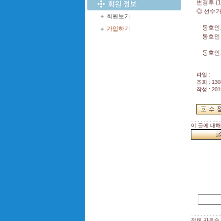
변경후 (
◎ 선수가
회원보기
동호인코
가입하기
동호인 
동호인오픈
파일 :
조회 : 130
작성 : 201
이 글에 대
전체 자료수 :