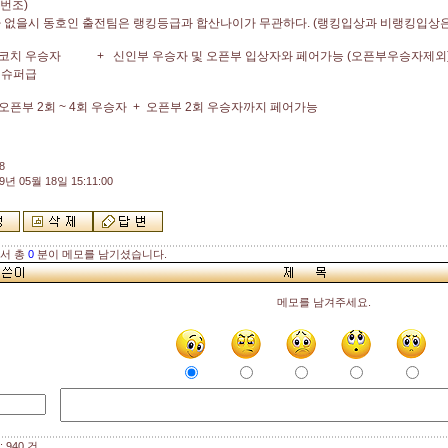
1번조)
 없을시 동호인 출전팀은 랭킹등급과 합산나이가 무관하다. (랭킹입상과 비랭킹입상은
치 우승자 + 신인부 우승자 및 오픈부 입상자와 페어가능 (오픈부우승자제외
슈퍼급
부 2회 ~ 4회 우승자 + 오픈부 2회 우승자까지 페어가능
8
9년 05월 18일 15:11:00
해서 총
0
분이 메모를 남기셨습니다.
메모를 남겨주세요.
 940 건